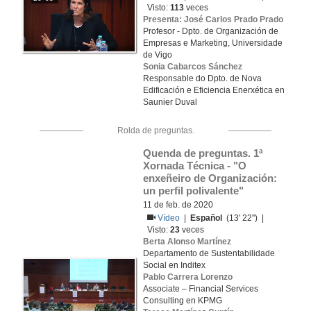
Visto:
113
veces
Presenta: José Carlos Prado Prado
Profesor - Dpto. de Organización de
Empresas e Marketing, Universidade
de Vigo
Sonia Cabarcos Sánchez
Responsable do Dpto. de Nova
Edificación e Eficiencia Enerxética en
Saunier Duval
Rolda de preguntas.
Quenda de preguntas. 1ª 
Xornada Técnica - "O 
enxeñeiro de Organización: 
un perfil polivalente"
11 de feb. de 2020
Vídeo
|
Español
(13' 22'') |
Visto:
23
veces
Berta Alonso Martínez
Departamento de Sustentabilidade
Social en Inditex
Pablo Carrera Lorenzo
Associate – Financial Services
Consulting en KPMG