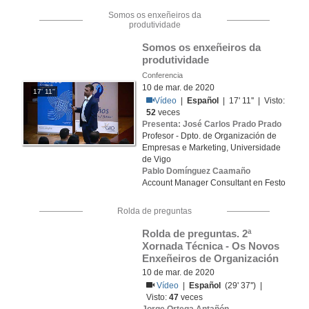
Somos os enxeñeiros da
produtividade
Somos os enxeñeiros da 
produtividade
Conferencia
10 de mar. de 2020
17' 11''
Vídeo
|
Español
| 17' 11'' | Visto:
52
veces
Presenta: José Carlos Prado Prado
Profesor - Dpto. de Organización de
Empresas e Marketing, Universidade
de Vigo
Pablo Domínguez Caamaño
Account Manager Consultant en Festo
Rolda de preguntas
Rolda de preguntas. 2ª 
Xornada Técnica - Os Novos 
Enxeñeiros de Organización
10 de mar. de 2020
Vídeo
|
Español
(29' 37'') |
Visto:
47
veces