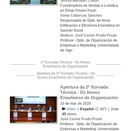
Teresa Martínez Cuntín
Coordinadora de Vendas e Loxística
en Elmar Frozen Food
Sonia Cabarcos Sánchez
Responsable do Dpto. de Nova
Edificación e Eficiencia Enerxética en
Saunier Duval
Modera: José Carlos Prado Prado
Profesor - Dpto. de Organización de
Empresas e Marketing, Universidade
de Vigo
2ª Xornada Técnica - Os Novos
Enxeñeiros de Organización
Apertura da 2ª Xornada Técnica - Os
Novos Enxeñeiros de Organización
Apertura da 2ª Xornada 
Técnica - Os Novos 
Enxeñeiros de Organización
1' 40''
10 de mar. de 2020
Vídeo
|
Español
(1' 40'') | Visto:
45
veces
José Carlos Prado Prado
Profesor - Dpto. de Organización de
Empresas e Marketing, Universidade