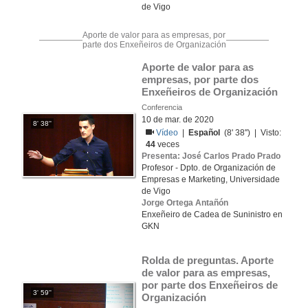
de Vigo
Aporte de valor para as empresas, por
parte dos Enxeñeiros de Organización
Aporte de valor para as 
empresas, por parte dos 
Enxeñeiros de Organización
Conferencia
10 de mar. de 2020
8' 38''
Vídeo
|
Español
(8' 38'') | Visto:
44
veces
Presenta: José Carlos Prado Prado
Profesor - Dpto. de Organización de
Empresas e Marketing, Universidade
de Vigo
Jorge Ortega Antañón
Enxeñeiro de Cadea de Suninistro en
GKN
Rolda de preguntas. Aporte 
de valor para as empresas, 
por parte dos Enxeñeiros de 
3' 59''
Organización