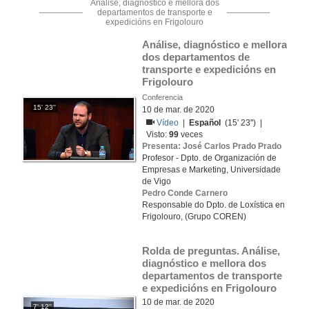
Análise, diagnóstico e mellora dos
departamentos de transporte e
expedicións en Frigolouro
Análise, diagnóstico e mellora 
dos departamentos de 
transporte e expedicións en 
Frigolouro 
Conferencia
15' 23''
10 de mar. de 2020
Vídeo
|
Español
(15' 23'') |
Visto:
99
veces
Presenta: José Carlos Prado Prado
Profesor - Dpto. de Organización de
Empresas e Marketing, Universidade
de Vigo
Pedro Conde Carnero
Responsable do Dpto. de Loxística en
Frigolouro, (Grupo COREN)
Rolda de preguntas. Análise, 
diagnóstico e mellora dos 
departamentos de transporte 
e expedicións en Frigolouro 
10 de mar. de 2020
7' 12''