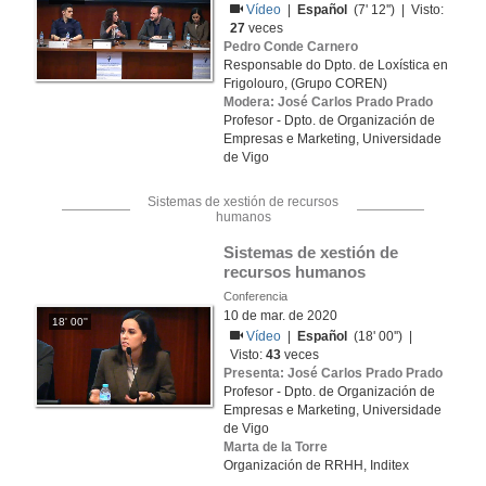
Vídeo
|
Español
(7' 12'') | Visto:
27
veces
Pedro Conde Carnero
Responsable do Dpto. de Loxística en
Frigolouro, (Grupo COREN)
Modera: José Carlos Prado Prado
Profesor - Dpto. de Organización de
Empresas e Marketing, Universidade
de Vigo
Sistemas de xestión de recursos
humanos
Sistemas de xestión de 
recursos humanos
Conferencia
10 de mar. de 2020
18' 00''
Vídeo
|
Español
(18' 00'') |
Visto:
43
veces
Presenta: José Carlos Prado Prado
Profesor - Dpto. de Organización de
Empresas e Marketing, Universidade
de Vigo
Marta de la Torre
Organización de RRHH, Inditex