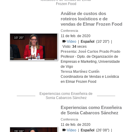
Frozen Food
Análise de custos dos 
roteiros loxísticos e de 
vendas de Elmar Frozen Food
Conferencia
11 de feb. de 2020
10' 20''
Vídeo
|
Español
(10' 20'') |
Visto:
34
veces
Presenta: José Carlos Prado Prado
Profesor - Dpto. de Organización de
Empresas e Marketing, Universidade
de Vigo
Teresa Martínez Cuntín
Coordinadora de Vendas e Loxística
en Elmar Frozen Food
Experiencias como Enxeñeira de
Sonia Cabarcos Sánchez
Experiencias como Enxeñeira 
de Sonia Cabarcos Sánchez
Conferencia
11 de feb. de 2020
Vídeo
|
Español
(26' 08'') |
26' 08''