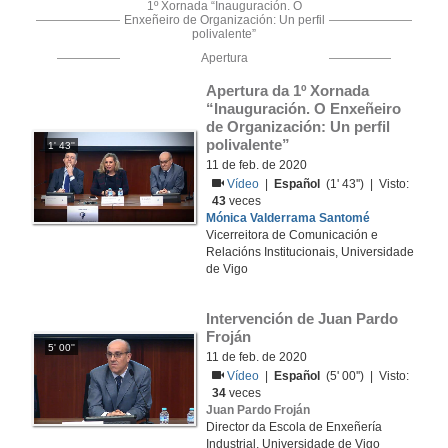
1º Xornada “Inauguración. O
Enxeñeiro de Organización: Un perfil
polivalente”
Apertura
Apertura da 1º Xornada 
“Inauguración. O Enxeñeiro 
de Organización: Un perfil 
polivalente”
1' 43''
11 de feb. de 2020
Vídeo
|
Español
(1' 43'') | Visto:
43
veces
Mónica Valderrama Santomé
Vicerreitora de Comunicación e
Relacións Institucionais, Universidade
de Vigo
Intervención de Juan Pardo 
Froján
5' 00''
11 de feb. de 2020
Vídeo
|
Español
(5' 00'') | Visto:
34
veces
Juan Pardo Froján
Director da Escola de Enxeñería
Industrial, Universidade de Vigo