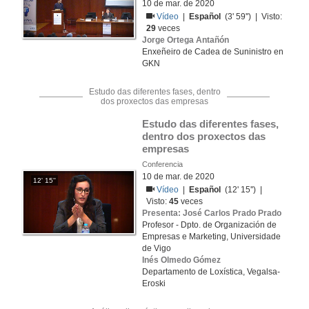
10 de mar. de 2020
Vídeo
|
Español
(3' 59'') | Visto:
29
veces
Jorge Ortega Antañón
Enxeñeiro de Cadea de Suninistro en
GKN
Estudo das diferentes fases, dentro
dos proxectos das empresas
Estudo das diferentes fases, 
dentro dos proxectos das 
empresas
Conferencia
10 de mar. de 2020
12' 15''
Vídeo
|
Español
(12' 15'') |
Visto:
45
veces
Presenta: José Carlos Prado Prado
Profesor - Dpto. de Organización de
Empresas e Marketing, Universidade
de Vigo
Inés Olmedo Gómez
Departamento de Loxística, Vegalsa-
Eroski