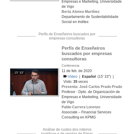
Empresas e Marketing, Universidade
de Vigo
Berta Alonso Martínez
Departamento de Sustentabilidade
Social en Inditex
Perfís de Enxeñeiros buscados por
empresas consultoras
Perfís de Enxeñeiros 
buscados por empresas 
consultoras
Conferencia
11 de feb. de 2020
15' 33''
Vídeo
|
Español
(15' 33'') |
Visto:
35
veces
Presenta: José Carlos Prado Prado
Profesor - Dpto. de Organización de
Empresas e Marketing, Universidade
de Vigo
Pablo Carrera Lorenzo
Associate – Financial Services
Consulting en KPMG
Análise de custos dos roteiros
loxísticos e de vendas de Elmar