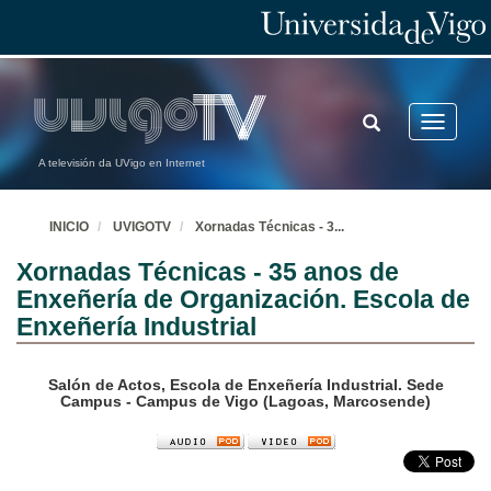
TOGGLE
Toggle
SEARCH
navigatio
A televisión da UVigo en Internet
INICIO
UVIGOTV
Xornadas Técnicas - 3
...
Xornadas Técnicas - 35 anos de
Enxeñería de Organización. Escola de
Enxeñería Industrial
Salón de Actos, Escola de Enxeñería Industrial. Sede
Campus - Campus de Vigo (Lagoas, Marcosende)