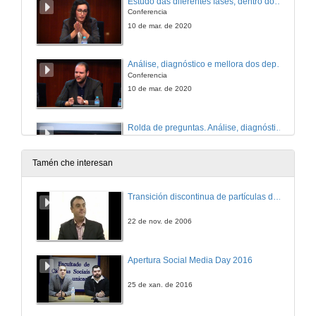
Estudo das diferentes fases, dentro dos proxectos das empresas
Conferencia
10 de mar. de 2020
Análise, diagnóstico e mellora dos departamentos de transporte e expedicións en Frigolouro
Conferencia
10 de mar. de 2020
Rolda de preguntas. Análise, diagnóstico e mellora dos departamentos de transporte e expedicións en Frigolouro
10 de mar. de 2020
Tamén che interesan
Sistemas de xestión de recursos humanos
Transición discontinua de partículas de microgel termosensible
Conferencia
10 de mar. de 2020
22 de nov. de 2006
Somos os enxeñeiros da produtividade
Apertura Social Media Day 2016
Conferencia
10 de mar. de 2020
25 de xan. de 2016