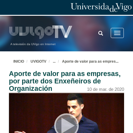
TOGGLE
Toggle
SEARCH
navigatio
A televisión da UVigo en Internet
INICIO
UVIGOTV
...
Aporte de valor para as empres
...
Aporte de valor para as empresas,
por parte dos Enxeñeiros de
Organización
10 de mar. de 2020
Apertura da 1º Xornada “Inauguración. O Enxeñeiro de Organización: Un perfil polivalente”
11 de feb. de 2020