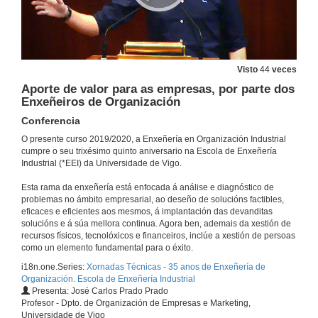
Intervención de Juan Pardo Froján
11 de feb. de 2020
Intervención de José Carlos Prado Prado
Visto
44
veces
Aporte de valor para as empresas, por parte dos
11 de feb. de 2020
Enxeñeiros de Organización
Conferencia
Funcións dun Enxeñeiro nun departamento de Sustentabilidade Social
O presente curso 2019/2020, a Enxeñería en Organización Industrial
Conferencia
cumpre o seu trixésimo quinto aniversario na Escola de Enxeñería
11 de feb. de 2020
Industrial (*EEI) da Universidade de Vigo.
Esta rama da enxeñería está enfocada á análise e diagnóstico de
Perfís de Enxeñeiros buscados por empresas consultoras
problemas no ámbito empresarial, ao deseño de solucións factibles,
Conferencia
eficaces e eficientes aos mesmos, á implantación das devanditas
11 de feb. de 2020
solucións e á súa mellora continua. Agora ben, ademais da xestión de
recursos físicos, tecnolóxicos e financeiros, inclúe a xestión de persoas
como un elemento fundamental para o éxito.
Análise de custos dos roteiros loxísticos e de vendas de Elmar Frozen Food
i18n.one.Series:
Xornadas Técnicas - 35 anos de Enxeñería de
Conferencia
Organización. Escola de Enxeñería Industrial
11 de feb. de 2020
Presenta: José Carlos Prado Prado
Profesor - Dpto. de Organización de Empresas e Marketing,
Universidade de Vigo