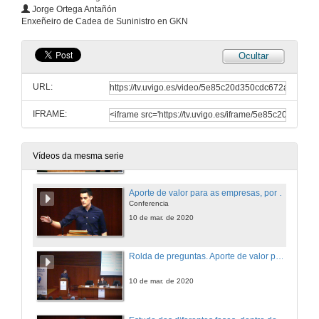
Experiencias como Enxeñeira de Sonia Cabarcos Sánchez
Jorge Ortega Antañón
Conferencia
Enxeñeiro de Cadea de Suninistro en GKN
11 de feb. de 2020
Ocultar
Quenda de preguntas. 1ª Xornada Técnica - "O enxeñeiro de Organización: un perfil polivalente"
URL:
11 de feb. de 2020
IFRAME:
Apertura da 2ª Xornada Técnica - Os Novos Enxeñeiros de Organización
10 de mar. de 2020
Vídeos da mesma serie
Aporte de valor para as empresas, por parte dos Enxeñeiros de Organización
Conferencia
10 de mar. de 2020
Rolda de preguntas. Aporte de valor para as empresas, por parte dos Enxeñeiros de Organización
10 de mar. de 2020