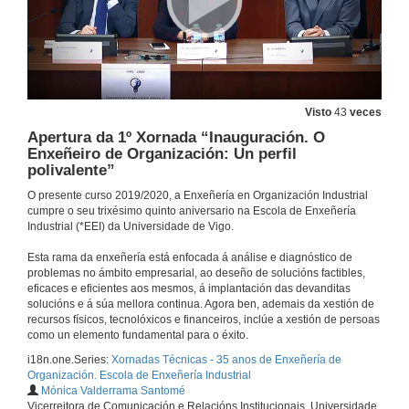
Visto
43
veces
Apertura da 1º Xornada “Inauguración. O
Enxeñeiro de Organización: Un perfil
polivalente”
O presente curso 2019/2020, a Enxeñería en Organización Industrial
cumpre o seu trixésimo quinto aniversario na Escola de Enxeñería
Industrial (*EEI) da Universidade de Vigo.
Esta rama da enxeñería está enfocada á análise e diagnóstico de
problemas no ámbito empresarial, ao deseño de solucións factibles,
eficaces e eficientes aos mesmos, á implantación das devanditas
solucións e á súa mellora continua. Agora ben, ademais da xestión de
recursos físicos, tecnolóxicos e financeiros, inclúe a xestión de persoas
como un elemento fundamental para o éxito.
i18n.one.Series:
Xornadas Técnicas - 35 anos de Enxeñería de
Organización. Escola de Enxeñería Industrial
Mónica Valderrama Santomé
Vicerreitora de Comunicación e Relacións Institucionais, Universidade