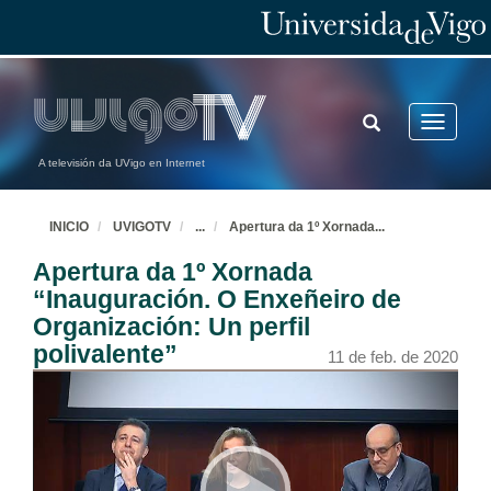
TOGGLE
Toggle
SEARCH
navigatio
A televisión da UVigo en Internet
INICIO
UVIGOTV
...
Apertura da 1º Xornada
...
Apertura da 1º Xornada
“Inauguración. O Enxeñeiro de
Organización: Un perfil
polivalente”
11 de feb. de 2020