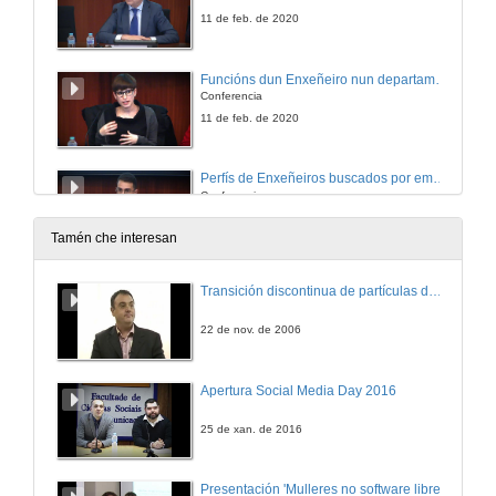
11 de feb. de 2020
Funcións dun Enxeñeiro nun departamento de Sustentabilidade Social
Conferencia
11 de feb. de 2020
Perfís de Enxeñeiros buscados por empresas consultoras
Conferencia
11 de feb. de 2020
Tamén che interesan
Análise de custos dos roteiros loxísticos e de vendas de Elmar Frozen Food
Transición discontinua de partículas de microgel termosensible
Conferencia
11 de feb. de 2020
22 de nov. de 2006
Experiencias como Enxeñeira de Sonia Cabarcos Sánchez
Apertura Social Media Day 2016
Conferencia
11 de feb. de 2020
25 de xan. de 2016
Quenda de preguntas. 1ª Xornada Técnica - "O enxeñeiro de Organización: un perfil polivalente"
Presentación 'Mulleres no software libre'