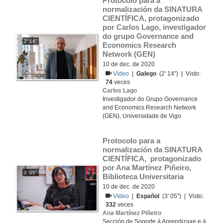
Protocolo para a 
normalización da SINATURA 
CIENTÍFICA, protagonizado 
por Carlos Lago, investigador 
do grupo Governance and 
2' 14''
Economics Research 
Network (GEN)
10 de dec. de 2020
Vídeo
|
Galego
(2' 14'') | Visto:
74
veces
Carlos Lago
Investigador do Grupo Governance
and Economics Research Network
(GEN), Universidade de Vigo
Protocolo para a 
normalización da SINATURA 
CIENTÍFICA,  protagonizado 
por Ana Martínez Piñeiro, 
3' 05''
Biblioteca Universitaria
10 de dec. de 2020
Vídeo
|
Español
(3' 05'') | Visto:
332
veces
Ana Martínez Piñeiro
Sección de Soporte á Aprendizaxe e á