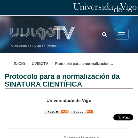
TOGGLE
Toggle
SEARCH
navigatio
A televisión da UVigo en Internet
INICIO
UVIGOTV
Protocolo para a normalización
...
Protocolo para a normalización da
SINATURA CIENTÍFICA
Universidade de Vigo