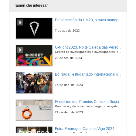
Tamén che interesan
Presentación do UM23, o novo monopraza de UVigo Motorsport
7 de xul. de 2023
G-Night 2023. Noite Galega das Persoas Investigadoras. Conciencias creativas
Centos de investigadoras e investigadores, decenas de actividades e sete cidades
29 de set. de 2023
Bó Nadal! estudantado internacional da Universidade de Vigo
15 de dec. de 2023
IV edición dos Premios Consello Social UVigo Humana
Durante a gala tamén se entregaron os galardóns aos mellores TFG e TFM en materia de Axenda 2030
21 de dec. de 2023
Feira EmpregoinCampus Vigo 2024
Preto de medio millar de alumnas e alumnos buscan coñecer máis de preto as oportunidades que lles achegan as arredor de medio cento de empresas que participan na edición viguesa da feira. Xunto coa visita aos stands, durante a feria desenvólvense varias actividades complementarias, como obradoiros, conversas, mesas redondas ou o pasaporte de empregabilidade, un espazo no que poderán recibir asesoramento sobre o seu CV.