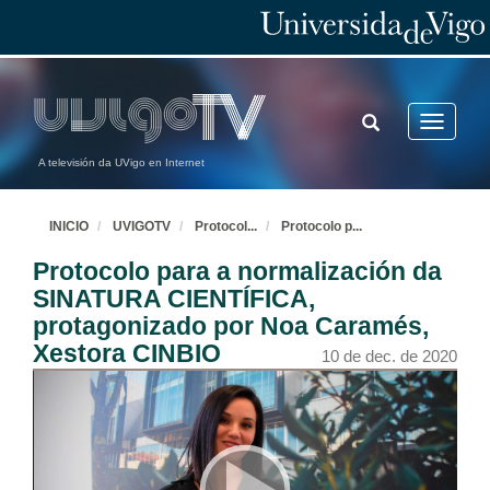
TOGGLE
Toggle
SEARCH
navigatio
A televisión da UVigo en Internet
INICIO
UVIGOTV
Protocol
...
Protocolo p
...
Protocolo para a normalización da
SINATURA CIENTÍFICA,
protagonizado por Noa Caramés,
Xestora CINBIO
10 de dec. de 2020