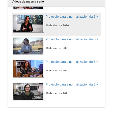
Vídeos da mesma serie
10 de dec. de 2020
Protocolo para a normalización da SINATURA CIENTÍFICA, protagonizado por Noa Caramés, Xestora CINBIO
10 de dec. de 2020
Protocolo para a normalización da SINATURA CIENTÍFICA, protagonizado por Margarita Pino Juste, coordinadora do grupo GIES e membro dun comité de avaliación da investigación
18 de xan. de 2021
Protocolo para a normalización dá SINATURA CIENTÍFICA, protagonizado por Julia Jiménez López, Directora da Biblioteca Central de Ourense
18 de xan. de 2021
Protocolo para a normalización da SINATURA CIENTÍFICA, protagonizado por Patricia Reboredo. Investigadorea posdoc do grupo Investigacións Agrarias e Alimentarias
18 de xan. de 2021