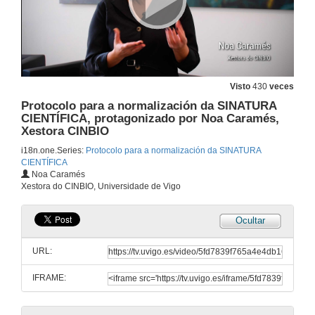
Visto
430
veces
Protocolo para a normalización da SINATURA
CIENTÍFICA, protagonizado por Noa Caramés,
Xestora CINBIO
i18n.one.Series:
Protocolo para a normalización da SINATURA
CIENTÍFICA
Noa Caramés
Xestora do CINBIO, Universidade de Vigo
Ocultar
Protocolo para a normalización da SINATURA CIENTÍFICA, protagonizado por Carlos Lago, investigador do grupo Governance and Economics Research Network (GEN)
URL:
10 de dec. de 2020
IFRAME:
Protocolo para a normalización da SINATURA CIENTÍFICA, protagonizado por Ana Martínez Piñeiro, Biblioteca Universitaria