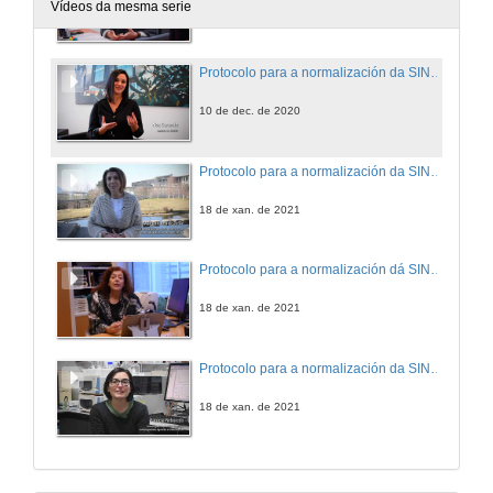
Vídeos da mesma serie
10 de dec. de 2020
Protocolo para a normalización da SINATURA CIENTÍFICA, protagonizado por Noa Caramés, Xestora CINBIO
10 de dec. de 2020
Protocolo para a normalización da SINATURA CIENTÍFICA, protagonizado por Margarita Pino Juste, coordinadora do grupo GIES e membro dun comité de avaliación da investigación
18 de xan. de 2021
Protocolo para a normalización dá SINATURA CIENTÍFICA, protagonizado por Julia Jiménez López, Directora da Biblioteca Central de Ourense
18 de xan. de 2021
Protocolo para a normalización da SINATURA CIENTÍFICA, protagonizado por Patricia Reboredo. Investigadorea posdoc do grupo Investigacións Agrarias e Alimentarias
18 de xan. de 2021