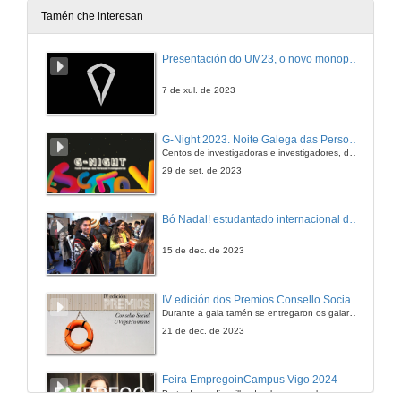
Tamén che interesan
Presentación do UM23, o novo monopraza de UVigo Motorsport
7 de xul. de 2023
G-Night 2023. Noite Galega das Persoas Investigadoras. Conciencias creativas
Centos de investigadoras e investigadores, decenas de actividades e sete cidades
29 de set. de 2023
Bó Nadal! estudantado internacional da Universidade de Vigo
15 de dec. de 2023
IV edición dos Premios Consello Social UVigo Humana
Durante a gala tamén se entregaron os galardóns aos mellores TFG e TFM en materia de Axenda 2030
21 de dec. de 2023
Feira EmpregoinCampus Vigo 2024
Preto de medio millar de alumnas e alumnos buscan coñecer máis de preto as oportunidades que lles achegan as arredor de medio cento de empresas que participan na edición viguesa da feira. Xunto coa visita aos stands, durante a feria desenvólvense varias actividades complementarias, como obradoiros, conversas, mesas redondas ou o pasaporte de empregabilidade, un espazo no que poderán recibir asesoramento sobre o seu CV.