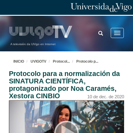
TOGGLE
Toggle
SEARCH
navigatio
A televisión da UVigo en Internet
INICIO
UVIGOTV
Protocol
...
Protocolo p
...
Protocolo para a normalización da
SINATURA CIENTÍFICA,
protagonizado por Noa Caramés,
Xestora CINBIO
10 de dec. de 2020