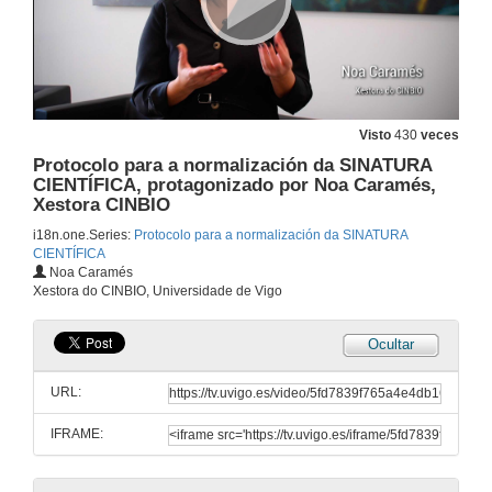
Visto
430
veces
Protocolo para a normalización da SINATURA
CIENTÍFICA, protagonizado por Noa Caramés,
Xestora CINBIO
i18n.one.Series:
Protocolo para a normalización da SINATURA
CIENTÍFICA
Noa Caramés
Xestora do CINBIO, Universidade de Vigo
Ocultar
Protocolo para a normalización da SINATURA CIENTÍFICA, protagonizado por Carlos Lago, investigador do grupo Governance and Economics Research Network (GEN)
URL:
10 de dec. de 2020
IFRAME:
Protocolo para a normalización da SINATURA CIENTÍFICA, protagonizado por Ana Martínez Piñeiro, Biblioteca Universitaria