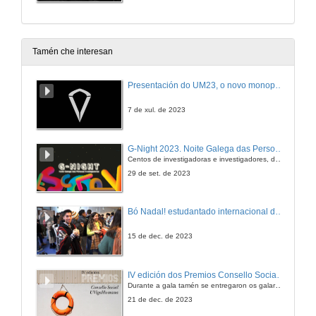
Tamén che interesan
Presentación do UM23, o novo monopraza de UVigo Motorsport
7 de xul. de 2023
G-Night 2023. Noite Galega das Persoas Investigadoras. Conciencias creativas
Centos de investigadoras e investigadores, decenas de actividades e sete cidades
29 de set. de 2023
Bó Nadal! estudantado internacional da Universidade de Vigo
15 de dec. de 2023
IV edición dos Premios Consello Social UVigo Humana
Durante a gala tamén se entregaron os galardóns aos mellores TFG e TFM en materia de Axenda 2030
21 de dec. de 2023