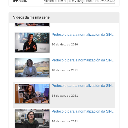
IFRAME:
Protocolo para a normalización da SINATURA CIENTÍFICA, protagonizado por Ana Martínez Piñeiro, Biblioteca Universitaria
Vídeos da mesma serie
10 de dec. de 2020
Protocolo para a normalización da SINATURA CIENTÍFICA, protagonizado por Noa Caramés, Xestora CINBIO
10 de dec. de 2020
Protocolo para a normalización da SINATURA CIENTÍFICA, protagonizado por Margarita Pino Juste, coordinadora do grupo GIES e membro dun comité de avaliación da investigación
18 de xan. de 2021
Protocolo para a normalización dá SINATURA CIENTÍFICA, protagonizado por Julia Jiménez López, Directora da Biblioteca Central de Ourense
18 de xan. de 2021
Protocolo para a normalización da SINATURA CIENTÍFICA, protagonizado por Patricia Reboredo. Investigadorea posdoc do grupo Investigacións Agrarias e Alimentarias
18 de xan. de 2021