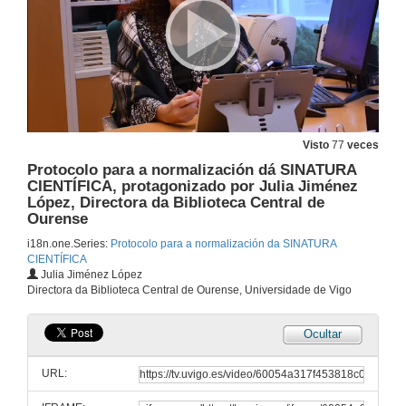
Visto
77
veces
Protocolo para a normalización dá SINATURA
CIENTÍFICA, protagonizado por Julia Jiménez
López, Directora da Biblioteca Central de
Ourense
i18n.one.Series:
Protocolo para a normalización da SINATURA
CIENTÍFICA
Julia Jiménez López
Directora da Biblioteca Central de Ourense, Universidade de Vigo
Ocultar
Protocolo para a normalización da SINATURA CIENTÍFICA, protagonizado por Carlos Lago, investigador do grupo Governance and Economics Research Network (GEN)
URL:
10 de dec. de 2020