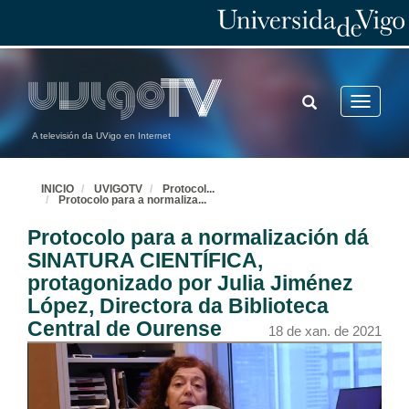
TOGGLE
Toggle
SEARCH
navigatio
A televisión da UVigo en Internet
INICIO
UVIGOTV
Protocol
...
Protocolo para a normaliza
...
Protocolo para a normalización dá
SINATURA CIENTÍFICA,
protagonizado por Julia Jiménez
López, Directora da Biblioteca
Central de Ourense
18 de xan. de 2021