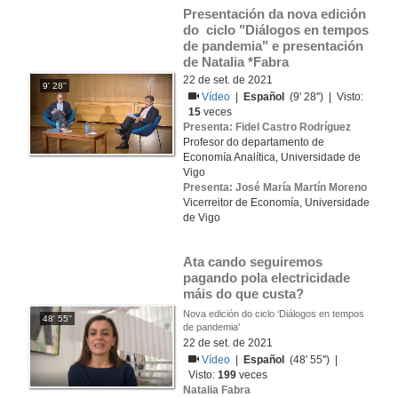
Presentación da nova edición 
do  ciclo "Diálogos en tempos 
de pandemia" e presentación 
de Natalia *Fabra
22 de set. de 2021
9' 28''
Vídeo
|
Español
(9' 28'') | Visto:
15
veces
Presenta: Fidel Castro Rodríguez
Profesor do departamento de
Economía Analítica, Universidade de
Vigo
Presenta: José María Martín Moreno
Vicerreitor de Economía, Universidade
de Vigo
Ata cando seguiremos 
pagando pola electricidade 
máis do que custa?
Nova edición do ciclo ‘Diálogos en tempos
48' 55''
de pandemia’
22 de set. de 2021
Vídeo
|
Español
(48' 55'') |
Visto:
199
veces
Natalia Fabra