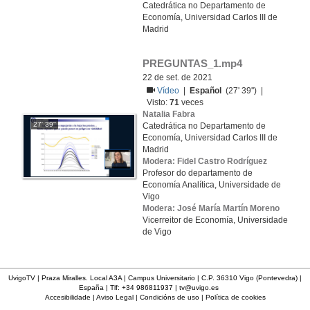
Catedrática no Departamento de
Economía, Universidad Carlos III de
Madrid
PREGUNTAS_1.mp4
22 de set. de 2021
Vídeo
|
Español
(27' 39'') |
Visto:
71
veces
Natalia Fabra
27' 39''
Catedrática no Departamento de
Economía, Universidad Carlos III de
Madrid
Modera: Fidel Castro Rodríguez
Profesor do departamento de
Economía Analítica, Universidade de
Vigo
Modera: José María Martín Moreno
Vicerreitor de Economía, Universidade
de Vigo
UvigoTV | Praza Miralles. Local A3A | Campus Universitario | C.P. 36310 Vigo (Pontevedra) |
España | Tlf: +34 986811937 |
tv@uvigo.es
Accesibilidade
|
Aviso Legal
|
Condicións de uso
|
Política de cookies