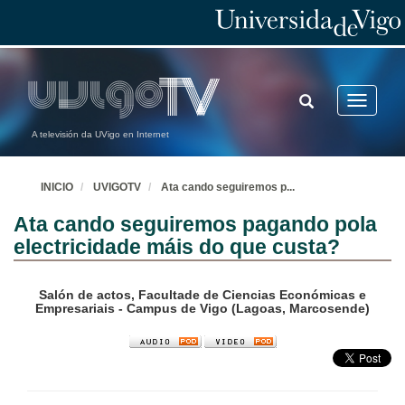
TOGGLE
Toggle
SEARCH
navigatio
A televisión da UVigo en Internet
INICIO
UVIGOTV
Ata cando seguiremos p
...
Ata cando seguiremos pagando pola
electricidade máis do que custa?
Salón de actos, Facultade de Ciencias Económicas e
Empresariais - Campus de Vigo (Lagoas, Marcosende)