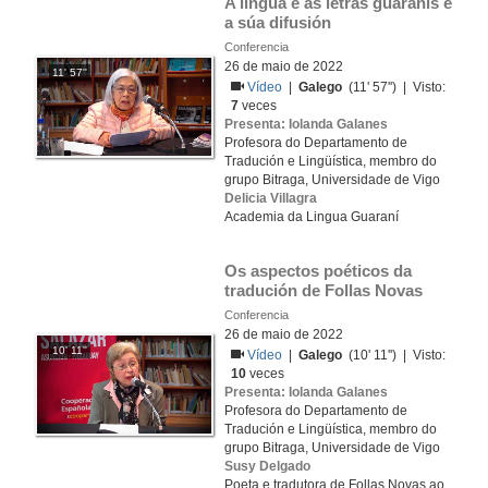
A lingua e as letras guaranís e 
a súa difusión
Conferencia
26 de maio de 2022
11' 57''
Vídeo
|
Galego
(11' 57'') | Visto:
7
veces
Presenta: Iolanda Galanes
Profesora do Departamento de
Tradución e Lingüística, membro do
grupo Bitraga, Universidade de Vigo
Delicia Villagra
Academia da Lingua Guaraní
Os aspectos poéticos da 
tradución de Follas Novas
Conferencia
26 de maio de 2022
10' 11''
Vídeo
|
Galego
(10' 11'') | Visto:
10
veces
Presenta: Iolanda Galanes
Profesora do Departamento de
Tradución e Lingüística, membro do
grupo Bitraga, Universidade de Vigo
Susy Delgado
Poeta e tradutora de Follas Novas ao