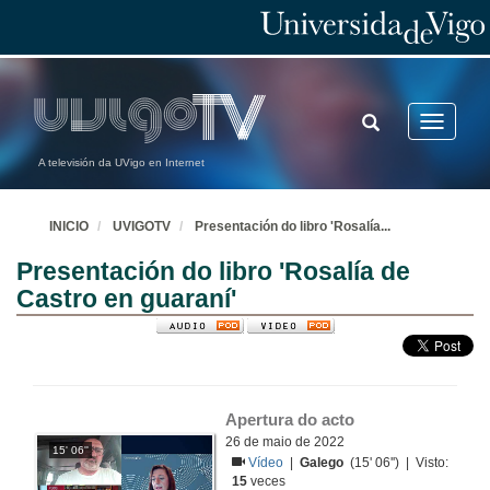
TOGGLE
Toggle
SEARCH
navigatio
A televisión da UVigo en Internet
INICIO
UVIGOTV
Presentación do libro 'Rosalía
...
Presentación do libro 'Rosalía de
Castro en guaraní'
Apertura do acto
26 de maio de 2022
15' 06''
Vídeo
|
Galego
(15' 06'') | Visto:
15
veces