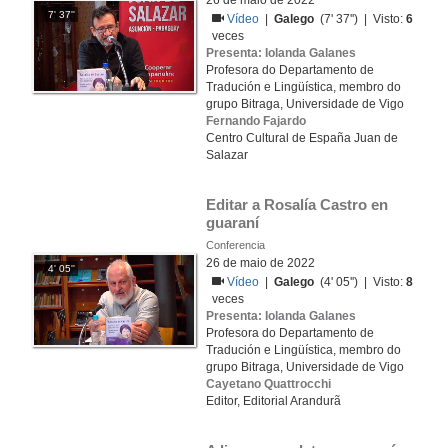
26 de maio de 2022
7' 37''
Vídeo
|
Galego
(7' 37'') | Visto:
6
veces
Presenta: Iolanda Galanes
Profesora do Departamento de
Tradución e Lingüística, membro do
grupo Bitraga, Universidade de Vigo
Fernando Fajardo
Centro Cultural de España Juan de
Salazar
Editar a Rosalía Castro en 
guaraní
Conferencia
26 de maio de 2022
4' 05''
Vídeo
|
Galego
(4' 05'') | Visto:
8
veces
Presenta: Iolanda Galanes
Profesora do Departamento de
Tradución e Lingüística, membro do
grupo Bitraga, Universidade de Vigo
Cayetano Quattrocchi
Editor, Editorial Arandurã