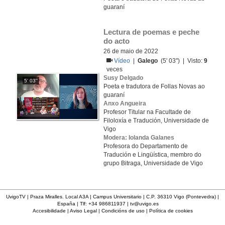
guaraní
Lectura de poemas e peche 
do acto
26 de maio de 2022
Vídeo
|
Galego
(5' 03'') | Visto:
9
veces
Susy Delgado
5' 03''
Poeta e tradutora de Follas Novas ao
guaraní
Anxo Angueira
Profesor Titular na Facultade de
Filoloxía e Tradución, Universidade de
Vigo
Modera: Iolanda Galanes
Profesora do Departamento de
Tradución e Lingüística, membro do
grupo Bitraga, Universidade de Vigo
UvigoTV | Praza Miralles. Local A3A | Campus Universitario | C.P. 36310 Vigo (Pontevedra) |
España | Tlf: +34 986811937 |
tv@uvigo.es
Accesibilidade
|
Aviso Legal
|
Condicións de uso
|
Política de cookies