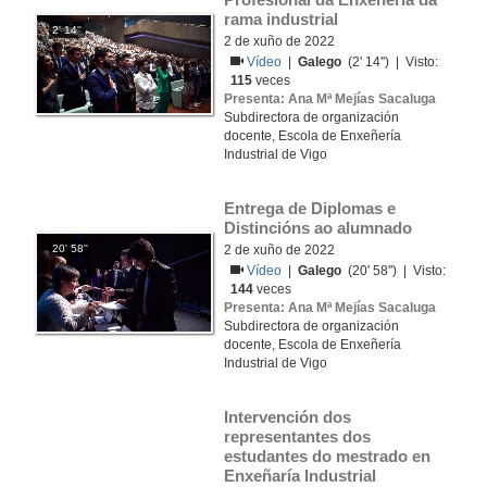
rama industrial
2' 14''
2 de xuño de 2022
Vídeo
|
Galego
(2' 14'') | Visto:
115
veces
Presenta: Ana Mª Mejías Sacaluga
Subdirectora de organización
docente, Escola de Enxeñería
Industrial de Vigo
Entrega de Diplomas e 
Distincións ao alumnado
20' 58''
2 de xuño de 2022
Vídeo
|
Galego
(20' 58'') | Visto:
144
veces
Presenta: Ana Mª Mejías Sacaluga
Subdirectora de organización
docente, Escola de Enxeñería
Industrial de Vigo
Intervención dos 
representantes dos 
estudantes do mestrado en 
Enxeñaría Industrial