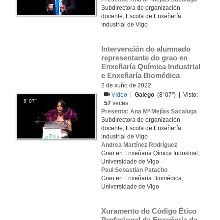
Subdirectora de organización
docente, Escola de Enxeñería
Industrial de Vigo
Intervención do alumnado 
representante do grao en 
Enxeñaría Química Industrial 
e Enxeñaría Biomédica
2 de xuño de 2022
Vídeo
|
Galego
(8' 07'') | Visto:
8' 07''
57
veces
Presenta: Ana Mª Mejías Sacaluga
Subdirectora de organización
docente, Escola de Enxeñería
Industrial de Vigo
Andrea Martínez Rodríguez
Grao en Enxeñaría Qímica Industrial,
Universidade de Vigo
Paul Sebastian Patacho
Grao en Enxeñaría Biomédica,
Universidade de Vigo
Xuramento do Código Ético 
Profesional da Enxeñería da 