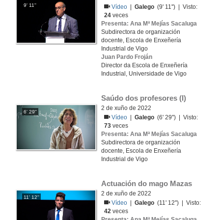
9' 11''
Vídeo
|
Galego
(9' 11'') | Visto:
24
veces
Presenta: Ana Mª Mejías Sacaluga
Subdirectora de organización
docente, Escola de Enxeñería
Industrial de Vigo
Juan Pardo Froján
Director da Escola de Enxeñería
Industrial, Universidade de Vigo
Saúdo dos profesores (I)
2 de xuño de 2022
6' 29''
Vídeo
|
Galego
(6' 29'') | Visto:
73
veces
Presenta: Ana Mª Mejías Sacaluga
Subdirectora de organización
docente, Escola de Enxeñería
Industrial de Vigo
Actuación do mago Mazas
2 de xuño de 2022
11' 12''
Vídeo
|
Galego
(11' 12'') | Visto:
42
veces
Presenta: Ana Mª Mejías Sacaluga