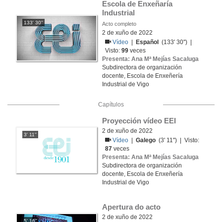
Escola de Enxeñaría 
Industrial
133' 30''
Acto completo
2 de xuño de 2022
Vídeo
|
Español
(133' 30'') |
Visto:
99
veces
Presenta: Ana Mª Mejías Sacaluga
Subdirectora de organización
docente, Escola de Enxeñería
Industrial de Vigo
Capítulos
Proyección vídeo EEI
2 de xuño de 2022
3' 11''
Vídeo
|
Galego
(3' 11'') | Visto:
87
veces
Presenta: Ana Mª Mejías Sacaluga
Subdirectora de organización
docente, Escola de Enxeñería
Industrial de Vigo
Apertura do acto
2 de xuño de 2022
5' 16''