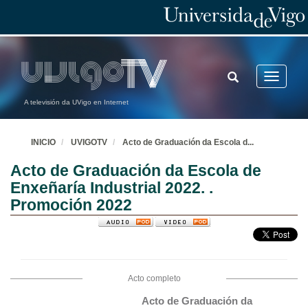
TOGGLE
Toggle
SEARCH
navigatio
A televisión da UVigo en Internet
INICIO
UVIGOTV
Acto de Graduación da Escola d
...
Acto de Graduación da Escola de
Enxeñaría Industrial 2022. .
Promoción 2022
Acto completo
Acto de Graduación da 