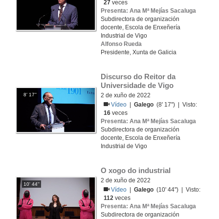
27
veces
Presenta: Ana Mª Mejías Sacaluga
Subdirectora de organización
docente, Escola de Enxeñería
Industrial de Vigo
Alfonso Rueda
Presidente, Xunta de Galicia
Discurso do Reitor da 
Universidade de Vigo
8' 17''
2 de xuño de 2022
Vídeo
|
Galego
(8' 17'') | Visto:
16
veces
Presenta: Ana Mª Mejías Sacaluga
Subdirectora de organización
docente, Escola de Enxeñería
Industrial de Vigo
O xogo do industrial
2 de xuño de 2022
10' 44''
Vídeo
|
Galego
(10' 44'') | Visto:
112
veces
Presenta: Ana Mª Mejías Sacaluga
Subdirectora de organización