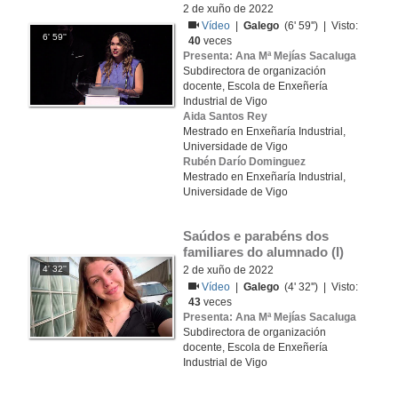
2 de xuño de 2022
Vídeo
|
Galego
(6' 59'') | Visto:
6' 59''
40
veces
Presenta: Ana Mª Mejías Sacaluga
Subdirectora de organización
docente, Escola de Enxeñería
Industrial de Vigo
Aida Santos Rey
Mestrado en Enxeñaría Industrial,
Universidade de Vigo
Rubén Darío Dominguez
Mestrado en Enxeñaría Industrial,
Universidade de Vigo
Saúdos e parabéns dos 
familiares do alumnado (I)
4' 32''
2 de xuño de 2022
Vídeo
|
Galego
(4' 32'') | Visto:
43
veces
Presenta: Ana Mª Mejías Sacaluga
Subdirectora de organización
docente, Escola de Enxeñería
Industrial de Vigo