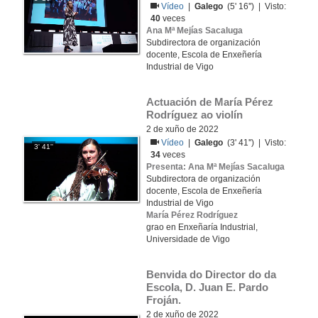
Vídeo
|
Galego
(5' 16'') | Visto:
40
veces
Ana Mª Mejías Sacaluga
Subdirectora de organización
docente, Escola de Enxeñería
Industrial de Vigo
Actuación de María Pérez 
Rodríguez ao violín
2 de xuño de 2022
Vídeo
|
Galego
(3' 41'') | Visto:
3' 41''
34
veces
Presenta: Ana Mª Mejías Sacaluga
Subdirectora de organización
docente, Escola de Enxeñería
Industrial de Vigo
María Pérez Rodríguez
grao en Enxeñaría Industrial,
Universidade de Vigo
Benvida do Director do da 
Escola, D. Juan E. Pardo 
Froján.
2 de xuño de 2022