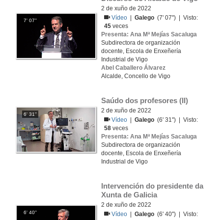
2 de xuño de 2022
Vídeo
|
Galego
(7' 07'') | Visto:
7' 07''
45
veces
Presenta: Ana Mª Mejías Sacaluga
Subdirectora de organización
docente, Escola de Enxeñería
Industrial de Vigo
Abel Caballero Álvarez
Alcalde, Concello de Vigo
Saúdo dos profesores (II)
2 de xuño de 2022
6' 31''
Vídeo
|
Galego
(6' 31'') | Visto:
58
veces
Presenta: Ana Mª Mejías Sacaluga
Subdirectora de organización
docente, Escola de Enxeñería
Industrial de Vigo
Intervención do presidente da 
Xunta de Galicia
2 de xuño de 2022
6' 40''
Vídeo
|
Galego
(6' 40'') | Visto: