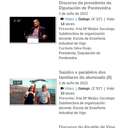
Discurso da presidenta da 
Diputación de Pontevedra
2 de xuño de 2022
Vídeo
|
Galego
(4' 32'') | Visto:
4' 32''
14
veces
Presenta: Ana Mª Mejías Sacaluga
Subdirectora de organización
docente, Escola de Enxeñería
Industrial de Vigo
Carmela Silva Rego
Presidenta, Deputación de
Pontevedra
Saúdos e parabéns dos 
familiares do alumnado (II)
3' 55''
2 de xuño de 2022
Vídeo
|
Galego
(3' 55'') | Visto:
33
veces
Presenta: Ana Mª Mejías Sacaluga
Subdirectora de organización
docente, Escola de Enxeñería
Industrial de Vigo
Discurso do Alcalde de Vigo