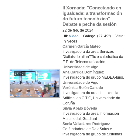
II Xornada: "Conectando en 
igualdade: a transformación 
do futuro tecnolóxico". 
Debate e peche da sesión
22 de feb. de 2024
Vídeo
|
Galego
(27' 49'') | Visto:
9
veces
Carmen García Mateo
Investigadora da área Servizos
Dixitais de atlanTTic e catedrática da
E.E. de Telecomunicación,
Universidade de Vigo
Ana Garriga Domínguez
27' 49''
Investigadora do grupo MEDEA-Iuris,
Universidade de Vigo
Verónica Bolón Canedo
Investigadora da área Intelixencia
Artificial do CITIC, Universidade da
Coruña
Silvia Abalo Bóveda
Investigadora da área Información
Multimodal, Gradiant
Sonia Valladares Rodríguez
Co-fundadora de DataSalus e
investigadora do grupo de Sistemas