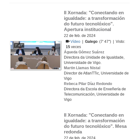
II Xornada: "Conectando en 
igualdade: a transformación 
do futuro tecnolóxico". 
Apertura institucional
22 de feb. de 2024
Vídeo
|
Galego
(7' 47'') | Visto:
7' 47''
15
veces
Águeda Gómez Suárez
Directora da Unidade de Igualdade,
Universidade de Vigo.
Martin Llamas Nistal
Director de AtlanTTic, Universidade de
Vigo
Rebeca Pilar Díaz Redondo
Directora da Escola de Enxeñería de
Telecomunicación, Universidade de
Vigo
II Xornada: "Conectando en 
igualdade: a transformación 
do futuro tecnolóxico". Mesa 
redonda
22 de feb. de 2024