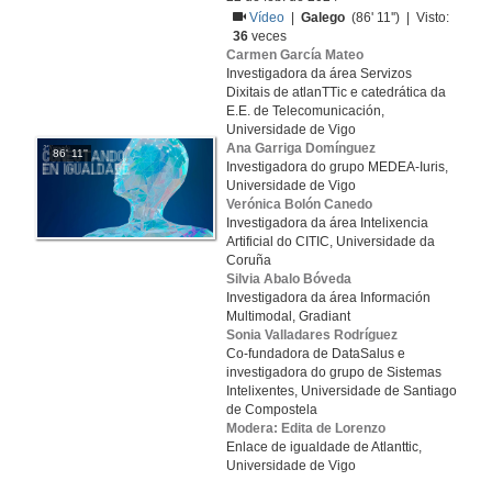
Vídeo
|
Galego
(86' 11'') | Visto:
36
veces
Carmen García Mateo
Investigadora da área Servizos
Dixitais de atlanTTic e catedrática da
E.E. de Telecomunicación,
Universidade de Vigo
Ana Garriga Domínguez
86' 11''
Investigadora do grupo MEDEA-Iuris,
Universidade de Vigo
Verónica Bolón Canedo
Investigadora da área Intelixencia
Artificial do CITIC, Universidade da
Coruña
Silvia Abalo Bóveda
Investigadora da área Información
Multimodal, Gradiant
Sonia Valladares Rodríguez
Co-fundadora de DataSalus e
investigadora do grupo de Sistemas
Intelixentes, Universidade de Santiago
de Compostela
Modera: Edita de Lorenzo
Enlace de igualdade de Atlanttic,
Universidade de Vigo