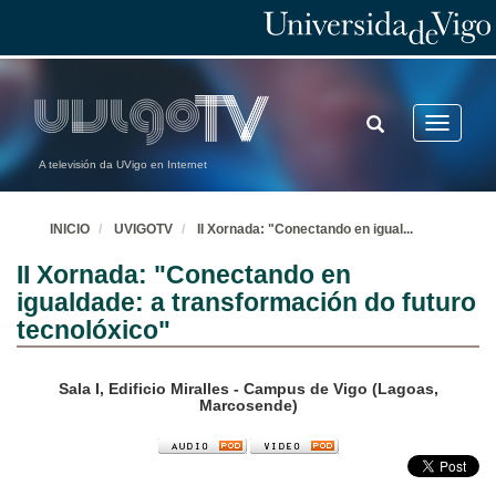
TOGGLE
Toggle
SEARCH
navigatio
A televisión da UVigo en Internet
INICIO
UVIGOTV
II Xornada: "Conectando en igual
...
II Xornada: "Conectando en
igualdade: a transformación do futuro
tecnolóxico"
Sala I, Edificio Miralles - Campus de Vigo (Lagoas,
Marcosende)