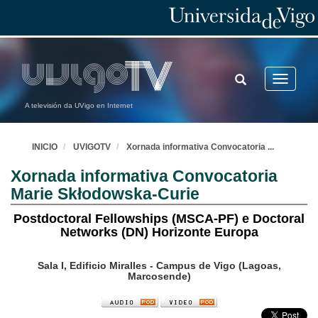
TOGGLE
Toggle
SEARCH
navigatio
A televisión da UVigo en Internet
INICIO
UVIGOTV
Xornada informativa Convocatoria
...
Xornada informativa Convocatoria
Marie Skłodowska-Curie
Postdoctoral Fellowships (MSCA-PF) e Doctoral
Networks (DN) Horizonte Europa
Sala I, Edificio Miralles - Campus de Vigo (Lagoas,
Marcosende)