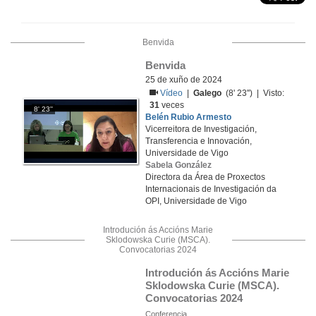
Benvida
Benvida
25 de xuño de 2024
Vídeo
|
Galego
(8' 23'') | Visto:
31
veces
8' 23''
Belén Rubio Armesto
Vicerreitora de Investigación,
Transferencia e Innovación,
Universidade de Vigo
Sabela González
Directora da Área de Proxectos
Internacionais de Investigación da
OPI, Universidade de Vigo
Introdución ás Accións Marie
Sklodowska Curie (MSCA).
Convocatorias 2024
Introdución ás Accións Marie 
Sklodowska Curie (MSCA). 
Convocatorias 2024
Conferencia