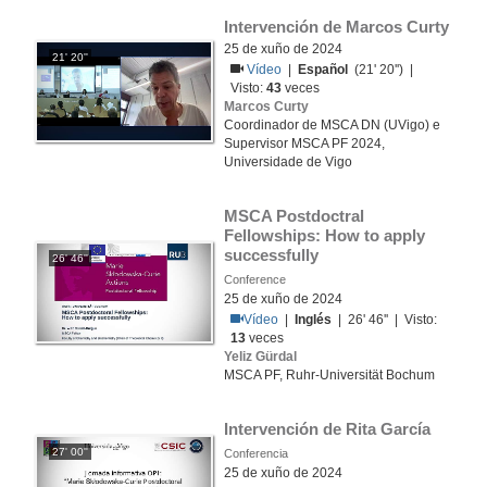
Intervención de Marcos Curty
25 de xuño de 2024
21' 20''
Vídeo
|
Español
(21' 20'') |
Visto:
43
veces
Marcos Curty
Coordinador de MSCA DN (UVigo) e
Supervisor MSCA PF 2024,
Universidade de Vigo
MSCA Postdoctral 
Fellowships: How to apply 
successfully
26' 46''
Conference
25 de xuño de 2024
Vídeo
|
Inglés
| 26' 46'' | Visto:
13
veces
Yeliz Gürdal
MSCA PF, Ruhr-Universität Bochum
Intervención de Rita García
27' 00''
Conferencia
25 de xuño de 2024