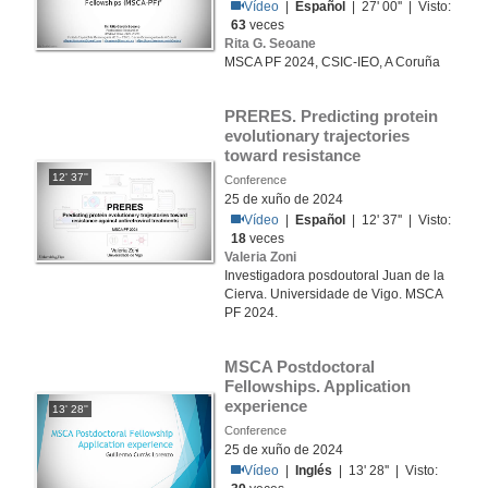
Vídeo
|
Español
| 27' 00'' | Visto:
63
veces
Rita G. Seoane
MSCA PF 2024, CSIC-IEO, A Coruña
PRERES. Predicting protein 
evolutionary trajectories 
toward resistance
12' 37''
Conference
25 de xuño de 2024
Vídeo
|
Español
| 12' 37'' | Visto:
18
veces
Valeria Zoni
Investigadora posdoutoral Juan de la
Cierva. Universidade de Vigo. MSCA
PF 2024.
MSCA Postdoctoral 
Fellowships. Application 
experience
13' 28''
Conference
25 de xuño de 2024
Vídeo
|
Inglés
| 13' 28'' | Visto: