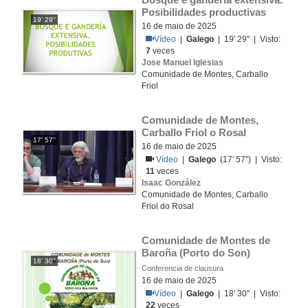
Posibilidades productivas
19' 29''
16 de maio de 2025
Vídeo
|
Galego
| 19' 29'' | Visto:
7
veces
Jose Manuel Iglesias
Comunidade de Montes, Carballo
Friol
Comunidade de Montes, 
Carballo Friol o Rosal
17' 57''
16 de maio de 2025
Vídeo
|
Galego
(17' 57'') | Visto:
11
veces
Isaac González
Comunidade de Montes, Carballo
Friol do Rosal
Comunidade de Montes de 
Baroña (Porto do Son)
18' 30''
Conferencia de clausura
16 de maio de 2025
Vídeo
|
Galego
| 18' 30'' | Visto:
22
veces