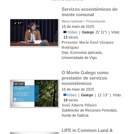
Servizos ecosistémicos do 
monte comunal
Mesa redonda I. Presentación
4' 57''
16 de maio de 2025
Vídeo
|
Galego
(5' 11'') | Visto:
13
veces
Presenta: María Xosé Vázquez
Rodríguez
Dep. Economía aplicada,
Universidade de Vigo
O Monte Galego como 
prestador de servizos 
ecosistémicos
11' 13''
16 de maio de 2025
Vídeo
|
Galego
| 11' 13'' | Visto:
19
veces
Xosé Alberte Piñeiro
Subtirector de Recursos Forestáis,
Xunta de Galicia
LIFE in Common Land & 