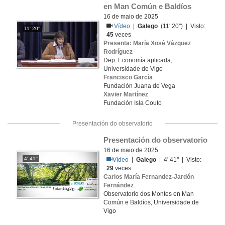
en Man Común e Baldíos
16 de maio de 2025
Vídeo
|
Galego
(11' 20'') | Visto:
11' 20''
45
veces
Presenta: María Xosé Vázquez
Rodríguez
Dep. Economía aplicada,
Universidade de Vigo
Francisco García
Fundación Juana de Vega
Xavier Martínez
Fundación Isla Couto
Presentación do observatorio
Presentación do observatorio
16 de maio de 2025
4' 41''
Vídeo
|
Galego
| 4' 41'' | Visto:
29
veces
Carlos María Fernandez-Jardón
Fernández
Observatorio dos Montes en Man
Común e Baldíos, Universidade de
Vigo