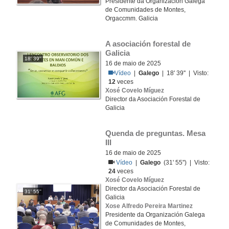
Presidente da Organización Galega
de Comunidades de Montes,
Orgaccmm. Galicia
A asociación forestal de 
Galicia
18' 39''
16 de maio de 2025
Vídeo
|
Galego
| 18' 39'' | Visto:
12
veces
Xosé Covelo Míguez
Director da Asociación Forestal de
Galicia
Quenda de preguntas. Mesa 
III
16 de maio de 2025
Vídeo
|
Galego
(31' 55'') | Visto:
24
veces
Xosé Covelo Míguez
Director da Asociación Forestal de
31' 55''
Galicia
Xose Alfredo Pereira Martinez
Presidente da Organización Galega
de Comunidades de Montes,