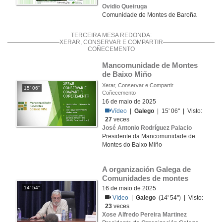
Ovidio Queiruga
Comunidade de Montes de Baroña
TERCEIRA MESA REDONDA:
XERAR, CONSERVAR E COMPARTIR
COÑECEMENTO
Mancomunidade de Montes 
de Baixo Miño
Xerar, Conservar e Compartir
15' 06''
Coñecemento
16 de maio de 2025
Vídeo
|
Galego
| 15' 06'' | Visto:
27
veces
José Antonio Rodríguez Palacio
Presidente da Mancomunidade de
Montes do Baixo Miño
A organización Galega de 
Comunidades de montes
14' 54''
16 de maio de 2025
Vídeo
|
Galego
(14' 54'') | Visto:
23
veces
Xose Alfredo Pereira Martinez