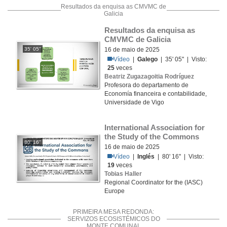
Resultados da enquisa as CMVMC de
Galicia
Resultados da enquisa as 
CMVMC de Galicia
35' 05''
16 de maio de 2025
Vídeo
|
Galego
| 35' 05'' | Visto:
25
veces
Beatriz Zugazagoitia Rodríguez
Profesora do departamento de
Economía financeira e contabilidade,
Universidade de Vigo
International Association for 
the Study of the Commons
80' 16''
16 de maio de 2025
Vídeo
|
Inglés
| 80' 16'' | Visto:
19
veces
Tobias Haller
Regional Coordinator for the (IASC)
Europe
PRIMEIRA MESA REDONDA:
SERVIZOS ECOSISTÉMICOS DO
MONTE COMUNAL