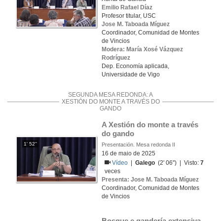
Emilio Rafael Díaz
Profesor titular, USC
Jose M. Taboada Míguez
Coordinador, Comunidad de Montes
de Vincios
Modera: María Xosé Vázquez
Rodríguez
Dep. Economía aplicada,
Universidade de Vigo
SEGUNDA MESA REDONDA: A
XESTIÓN DO MONTE A TRAVÉS DO
GANDO
A Xestión do monte a través 
do gando
1' 52''
Presentación. Mesa redonda II
16 de maio de 2025
Vídeo
|
Galego
(2' 06'') | Visto:
7
veces
Presenta: Jose M. Taboada Míguez
Coordinador, Comunidad de Montes
de Vincios
Bosque e gandería extensiva. 