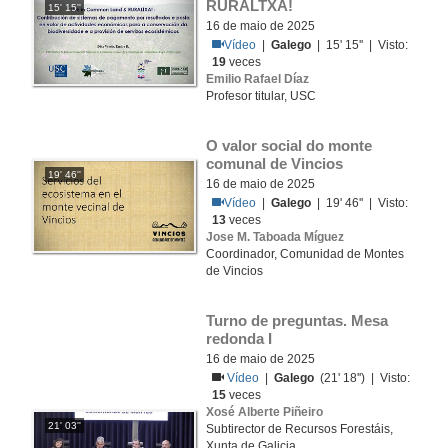
RURALTXA!
15' 15''
16 de maio de 2025
Vídeo
|
Galego
| 15' 15'' | Visto:
19
veces
Emilio Rafael Díaz
Profesor titular, USC
O valor social do monte 
comunal de Vincios
19' 46''
16 de maio de 2025
Vídeo
|
Galego
| 19' 46'' | Visto:
13
veces
Jose M. Taboada Míguez
Coordinador, Comunidad de Montes
de Vincios
Turno de preguntas. Mesa 
redonda I
16 de maio de 2025
Vídeo
|
Galego
(21' 18'') | Visto:
15
veces
Xosé Alberte Piñeiro
21' 03''
Subtirector de Recursos Forestáis,
Xunta de Galicia