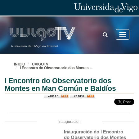
TOGGLE
Toggle
SEARCH
navigatio
A televisión da UVigo en Internet
INICIO
UVIGOTV
I Encontro do Observatorio dos Montes
...
I Encontro do Observatorio dos
Montes en Man Común e Baldíos
Inauguración
Inauguración do I Encontro 
do Observatorio dos Montes 