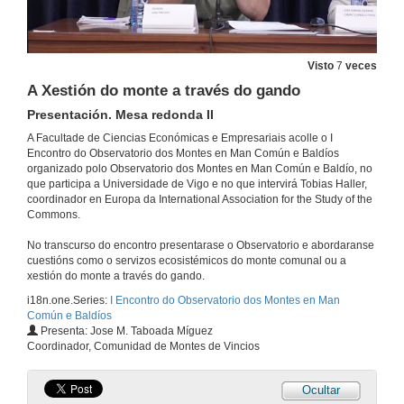
16 de maio de 2025
Visto
7
veces
International Association for the Study of the Commons
A Xestión do monte a través do gando
16 de maio de 2025
Presentación. Mesa redonda II
A Facultade de Ciencias Económicas e Empresariais acolle o I
Encontro do Observatorio dos Montes en Man Común e Baldíos
Servizos ecosistémicos do monte comunal
organizado polo Observatorio dos Montes en Man Común e Baldío, no
Mesa redonda I. Presentación
que participa a Universidade de Vigo e no que intervirá Tobias Haller,
16 de maio de 2025
coordinador en Europa da International Association for the Study of the
Commons.
O Monte Galego como prestador de servizos ecosistémicos
No transcurso do encontro presentarase o Observatorio e abordaranse
cuestións como o servizos ecosistémicos do monte comunal ou a
16 de maio de 2025
xestión do monte a través do gando.
i18n.one.Series:
I Encontro do Observatorio dos Montes en Man
Común e Baldíos
LIFE in Common Land & RURALTXA!
Presenta: Jose M. Taboada Míguez
Coordinador, Comunidad de Montes de Vincios
16 de maio de 2025
Ocultar
O valor social do monte comunal de Vincios