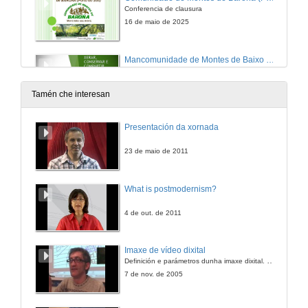
Conferencia de clausura
16 de maio de 2025
Mancomunidade de Montes de Baixo Miño
Xerar, Conservar e Compartir Coñecemento
16 de maio de 2025
Tamén che interesan
A organización Galega de Comunidades de montes
Presentación da xornada
16 de maio de 2025
23 de maio de 2011
A asociación forestal de Galicia
What is postmodernism?
16 de maio de 2025
4 de out. de 2011
Quenda de preguntas. Mesa III
Imaxe de vídeo dixital
Definición e parámetros dunha imaxe dixital. Resolución e Aspecto. Profundidade da cor. Compresión. Frame por segundo. Entrelazado. Campos, cadros
16 de maio de 2025
7 de nov. de 2005