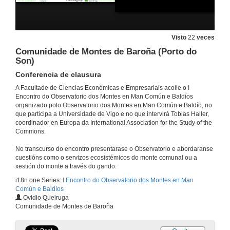
O Monte Galego como prestador de servizos ecosistémicos
16 de maio de 2025
Visto
22
veces
Comunidade de Montes de Baroña (Porto do
LIFE in Common Land & RURALTXA!
Son)
16 de maio de 2025
Conferencia de clausura
A Facultade de Ciencias Económicas e Empresariais acolle o I
Encontro do Observatorio dos Montes en Man Común e Baldíos
O valor social do monte comunal de Vincios
organizado polo Observatorio dos Montes en Man Común e Baldío, no
que participa a Universidade de Vigo e no que intervirá Tobias Haller,
16 de maio de 2025
coordinador en Europa da International Association for the Study of the
Commons.
Turno de preguntas. Mesa redonda I
No transcurso do encontro presentarase o Observatorio e abordaranse
cuestións como o servizos ecosistémicos do monte comunal ou a
16 de maio de 2025
xestión do monte a través do gando.
i18n.one.Series:
I Encontro do Observatorio dos Montes en Man
Común e Baldíos
A Xestión do monte a través do gando
Ovidio Queiruga
Presentación. Mesa redonda II
Comunidade de Montes de Baroña
16 de maio de 2025