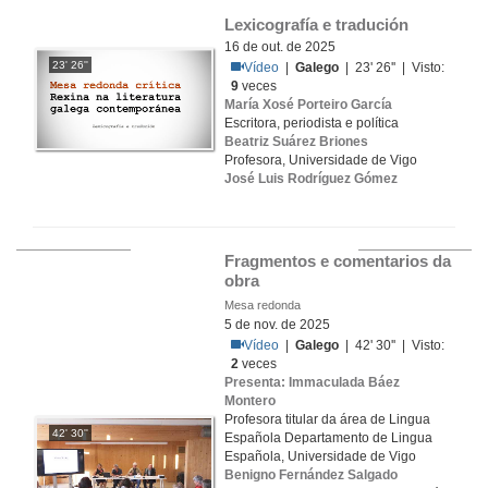
Lexicografía e tradución
16 de out. de 2025
23' 26''
Vídeo
|
Galego
| 23' 26'' | Visto:
9
veces
María Xosé Porteiro García
Escritora, periodista e política
Beatriz Suárez Briones
Profesora, Universidade de Vigo
José Luis Rodríguez Gómez
Fragmentos e comentarios da 
obra
Mesa redonda
5 de nov. de 2025
Vídeo
|
Galego
| 42' 30'' | Visto:
2
veces
Presenta: Immaculada Báez
Montero
Profesora titular da área de Lingua
42' 30''
Española Departamento de Lingua
Española, Universidade de Vigo
Benigno Fernández Salgado