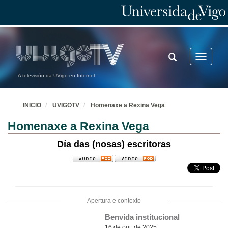
TOGGLE
Toggle
SEARCH
navigatio
A televisión da UVigo en Internet
INICIO
UVIGOTV
Homenaxe a Rexina Vega
Homenaxe a Rexina Vega
Día das (nosas) escritoras
Apertura e contexto
Benvida institucional
16 de out. de 2025