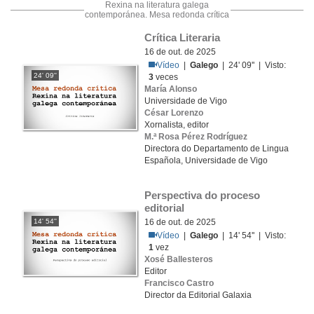
Rexina na literatura galega
contemporánea. Mesa redonda crítica
Crítica Literaria
16 de out. de 2025
Vídeo
|
Galego
| 24' 09'' | Visto:
24' 09''
3
veces
María Alonso
Universidade de Vigo
César Lorenzo
Xornalista, editor
M.ª Rosa Pérez Rodríguez
Directora do Departamento de Lingua
Española, Universidade de Vigo
Perspectiva do proceso 
editorial
14' 54''
16 de out. de 2025
Vídeo
|
Galego
| 14' 54'' | Visto:
1
vez
Xosé Ballesteros
Editor
Francisco Castro
Director da Editorial Galaxia