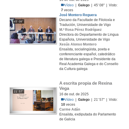
Vídeo
|
Galego
| 45' 08'' | Visto:
7
veces
José Montero Reguera
Decano da Facultade de Filoloxía e
45' 08''
Tradución, Universidade de Vigo
M.ª Rosa Pérez Rodríguez
Directora do Departamento de Lingua
Española, Universidade de Vigo
Xesús Alonso Montero
Ensaísta, socialingüista, poeta e
conferenciante español, catedrático
de literatura galega e Presidente da
Real Academia Galega e do Consello
da Cultura galega
A escrita propia de Rexina 
Vega
21' 57''
16 de out. de 2025
Vídeo
|
Galego
| 21' 57'' | Visto:
10
veces
Carme Adán
Ensaísta, exdiputada do Parlamento
de Galicia