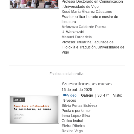
Profesor Doctorado en Comunicación
, Universidade de Vigo
Xosé María Álvarez Cáccamo
Escritor, crítico literario e mestre de
literatura
Aránzazu Calderón Puerta
U. Warzawski
Manuel Forcadela
Profesor Titular na Facultade de
Filoloxía e Tradución, Universidade de
Vigo
Escritura colaborativa
As escritoras, as musas
16 de out. de 2025
Vídeo
|
Galego
| 30' 47'' | Visto:
30' 47''
9
veces
Silvia Penas Estévez
Poeta e performer
Inma López Silva
Crítica teatral
Elvira Ribeiro
Rexina Vega