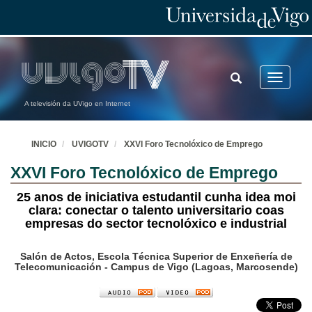
TOGGLE
Toggle
SEARCH
navigatio
A televisión da UVigo en Internet
INICIO
UVIGOTV
XXVI Foro Tecnolóxico de Emprego
XXVI Foro Tecnolóxico de Emprego
25 anos de iniciativa estudantil cunha idea moi
clara: conectar o talento universitario coas
empresas do sector tecnolóxico e industrial
Salón de Actos, Escola Técnica Superior de Enxeñería de
Telecomunicación - Campus de Vigo (Lagoas, Marcosende)