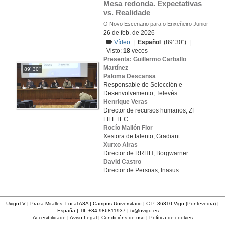
Mesa redonda. Expectativas 
vs. Realidade
O Novo Escenario para o Enxeñeiro Junior
26 de feb. de 2026
Vídeo
|
Español
(89' 30'') |
Visto:
18
veces
Presenta: Guillermo Carballo
Martínez
89' 30''
Paloma Descansa
Responsable de Selección e
Desenvolvemento, Televés
Henrique Veras
Director de recursos humanos, ZF
LIFETEC
Rocío Mallón Flor
Xestora de talento, Gradiant
Xurxo Airas
Director de RRHH, Borgwarner
David Castro
Director de Persoas, Inasus
UvigoTV | Praza Miralles. Local A3A | Campus Universitario | C.P. 36310 Vigo (Pontevedra) |
España | Tlf: +34 986811937 |
tv@uvigo.es
Accesibilidade
|
Aviso Legal
|
Condicións de uso
|
Política de cookies