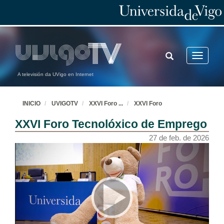
TOGGLE
Toggle
SEARCH
navigatio
A televisión da UVigo en Internet
INICIO
UVIGOTV
XXVI Foro
...
XXVI Foro
XXVI Foro Tecnolóxico de Emprego
27 de feb. de 2026