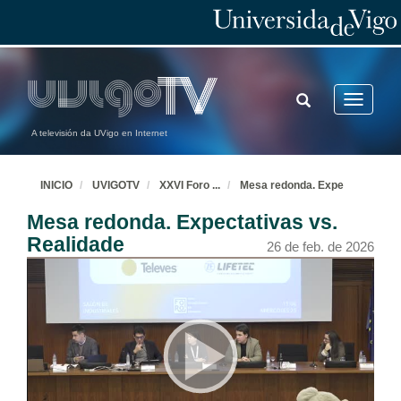
TOGGLE
Toggle
SEARCH
navigatio
A televisión da UVigo en Internet
INICIO
UVIGOTV
XXVI Foro
...
Mesa redonda. Expe
Mesa redonda. Expectativas vs.
Realidade
26 de feb. de 2026