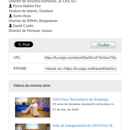
Director de recursos humanos, ZF LIFETEC
Rocío Mallón Flor
Xestora de talento, Gradiant
Xurxo Airas
Director de RRHH, Borgwarner
David Castro
Director de Persoas, Inasus
Ocultar
URL:
IFRAME:
Vídeos da mesma serie
XXVI Foro Tecnolóxico de Emprego
25 anos de iniciativa estudantil cunha idea moi clara: conectar o talento universitario coas empresas do sector tecnolóxico e industrial
27 de feb. de 2026
Acto de inauguración do XXVI Foro Tecnolóxico de Emprego