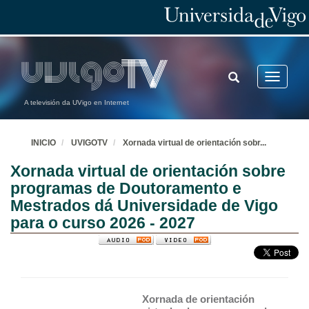
TOGGLE
Toggle
SEARCH
navigatio
A televisión da UVigo en Internet
INICIO
UVIGOTV
Xornada virtual de orientación sobr
...
Xornada virtual de orientación sobre
programas de Doutoramento e
Mestrados dá Universidade de Vigo
para o curso 2026 - 2027
Xornada de orientación 