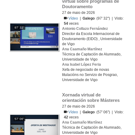
virtual sobre programas de 
Doutoramento
27 de maio de 2026
Vídeo
|
Galego
(97' 32'') | Visto:
54
veces
97' 32''
Antonio Collazo Fernández
Director da Escola Internacional de
Doutoramento (EIDO) , Universidade
de Vigo
Ana Caamaño Martínez
Técnica de Captación de Alumnado,
Universidade de Vigo
Ana Isabel López Feria
Xefa de negociado de novas
titulacións no Servizo de Posgrao,
Universidade de Vigo
Xornada virtual de 
orientación sobre Másteres
27 de maio de 2026
Vídeo
|
Galego
(57' 06'') | Visto:
42
veces
57' 06''
Ana Caamaño Martínez
Técnica de Captación de Alumnado,
Universidade de Vigo