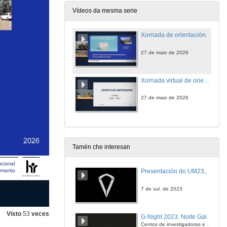
Vídeos da mesma serie
Xornada de orientación virtual sobre programas de Doutoramento
27 de maio de 2026
Xornada virtual de orientación sobre Másteres
27 de maio de 2026
Tamén che interesan
Presentación do UM23, o novo monopraza de UVigo Motorsport
7 de xul. de 2023
Visto
53
veces
G-Night 2023. Noite Galega das Persoas Investigadoras. Conciencias creativas
Centos de investigadoras e investigadores, decenas de actividades e sete cidades