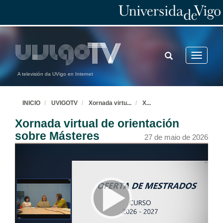
TOGGLE
Toggle
SEARCH
navigatio
A televisión da UVigo en Internet
INICIO
UVIGOTV
Xornada virtu
...
X
...
Xornada virtual de orientación
sobre Másteres
27 de maio de 2026