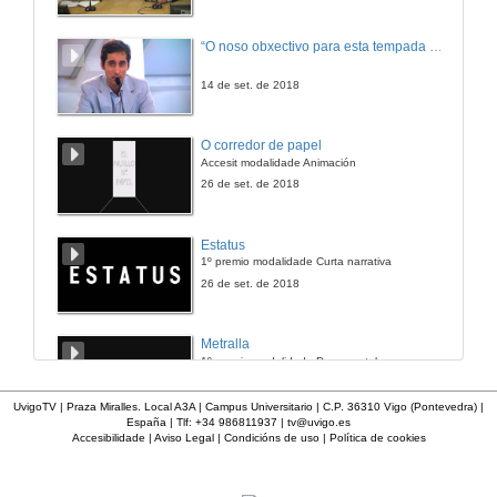
“O noso obxectivo para esta tempada é manter a categoría”
14 de set. de 2018
O corredor de papel
Accesit modalidade Animación
26 de set. de 2018
Estatus
1º premio modalidade Curta narrativa
26 de set. de 2018
Metralla
1º premio modalidade Documental
26 de set. de 2018
UvigoTV | Praza Miralles. Local A3A | Campus Universitario | C.P. 36310 Vigo (Pontevedra) |
España | Tlf: +34 986811937 |
tv@uvigo.es
Accesibilidade
|
Aviso Legal
|
Condicións de uso
|
Política de cookies
En verso
1º premio modalidade Vídeo experimental
26 de set. de 2018