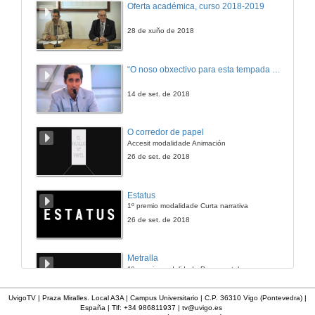
Oferta académica, curso 2018-2019
28 de xuño de 2018
“O noso obxectivo para esta tempada é manter a categoría”
14 de set. de 2018
O corredor de papel
Accesit modalidade Animación
26 de set. de 2018
Estatus
1º premio modalidade Curta narrativa
26 de set. de 2018
Metralla
1º premio modalidade Documental
26 de set. de 2018
UvigoTV | Praza Miralles. Local A3A | Campus Universitario | C.P. 36310 Vigo (Pontevedra) |
España | Tlf: +34 986811937 |
tv@uvigo.es