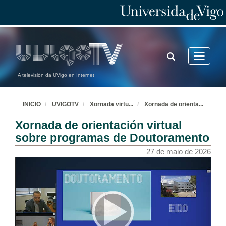
TOGGLE
Toggle
SEARCH
navigatio
A televisión da UVigo en Internet
INICIO
UVIGOTV
Xornada virtu
...
Xornada de orienta
...
Xornada de orientación virtual
sobre programas de Doutoramento
27 de maio de 2026