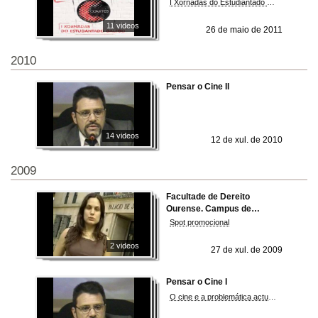
I Xornadas do Estudiantado Galego
11 videos
26 de maio de 2011
2010
Pensar o Cine II
14 videos
12 de xul. de 2010
2009
Facultade de Dereito
Ourense. Campus de
Ourense. Universidade de
Spot promocional
Vigo
2 videos
27 de xul. de 2009
Pensar o Cine I
O cine e a problemática actual dos dereitos humanos