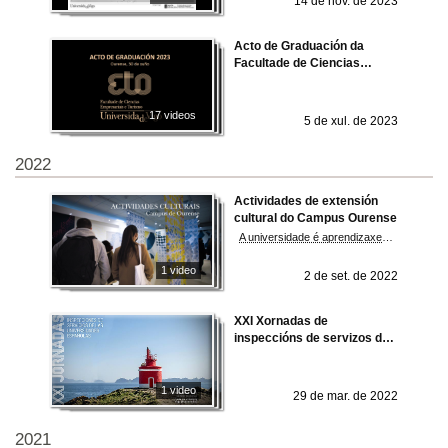
14 de nov. de 2023
Acto de Graduación da
Facultade de Ciencias
Empresariais e Turismo.
Promoción 2023
17 videos
5 de xul. de 2023
2022
Actividades de extensión
cultural do Campus Ourense
A universidade é aprendizaxe, cultura, relacións e tamén ocio e diversión. A vida universitaria fórmate como persoa a través de obradoiros, cursos, seminarios ou xornadas relacionadas co teatro, cine, literatura ou arte. O obxectivo: impulsar a creción de redes de colaboración e fortalecer o tecido cultural. A nosa política cultural é innovadora e acorde aos tempos, busca unha programación plural que recolla multiplicidade de expresións artísticas nunha dobre dirección cara á comunidade universitaria e cara a sociedade.
1 video
2 de set. de 2022
XXI Xornadas de
inspeccións de servizos das
universidades españolas
1 video
29 de mar. de 2022
2021