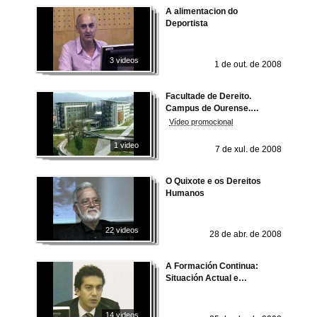
A alimentacion do
Deportista
3 videos
1 de out. de 2008
Facultade de Dereito.
Campus de Ourense.
Universidade de Vigo
Vídeo promocional
1 video
7 de xul. de 2008
O Quixote e os Dereitos
Humanos
22 videos
28 de abr. de 2008
A Formación Continua:
Situación Actual e
Perspectivas de Futuro
14 videos