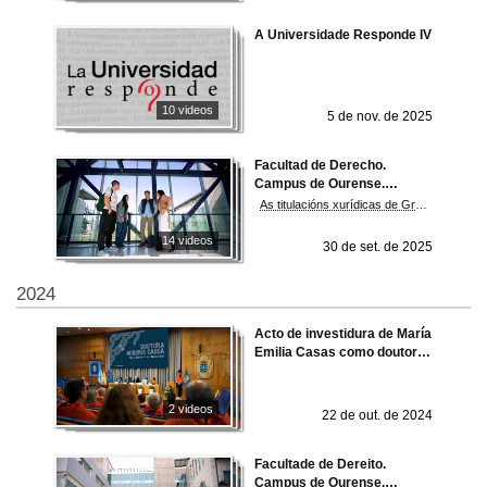
A Universidade Responde IV
10 videos
5 de nov. de 2025
Facultad de Derecho.
Campus de Ourense.
Universidade de Vigo
As titulacións xurídicas de Grao en Dereito –coas mencións en Dereito xudicial e Dereito da UE e desenvolvemento sostible-, o Programa conxunto ADE-Dereito e o Máster universitario en Avogacía e Procuradoría impartido en colaboración co Ilustre Colexio da Avogacía e o Colexio de Procuradores de Ourense constitúen os piares centrais da nosa oferta formativa. Proporcionan ás persoas tituladas as competencias e habilidades necesarias para o acceso ao emprego público nas distintas Administracións, ao emprego privado en postos con formación xurídica altamente cualificados e ao exercicio de profesións xurídicas e para comportarse de modo ético e con responsabilidade social como profesionais do Dereito.
14 videos
30 de set. de 2025
2024
Acto de investidura de María
Emilia Casas como doutora
honoris causa pola
Universidade de Vigo
2 videos
22 de out. de 2024
Facultade de Dereito.
Campus de Ourense.