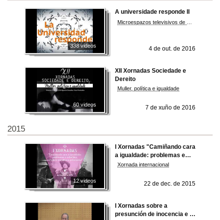
A universidade responde II
Microespazos televisivos de divulgación científica nos cales investigadores universitarios responden a unha pregunta feita pola cidadanía
338 videos
4 de out. de 2016
XII Xornadas Sociedade e
Dereito
Muller, política e igualdade
60 videos
7 de xuño de 2016
2015
I Xornadas "Camiñando cara
a igualdade: problemas e
soluciós na esfera xurídica e
Xornada internacional
psicosocial"
12 videos
22 de dec. de 2015
I Xornadas sobre a
presunción de inocencia e a