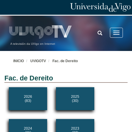
TOGGLE
Toggle
SEARCH
navigatio
A televisión da UVigo en Internet
INICIO
UVIGOTV
Fac. de Dereito
Fac. de Dereito
2026
2025
(83)
(30)
2024
2023