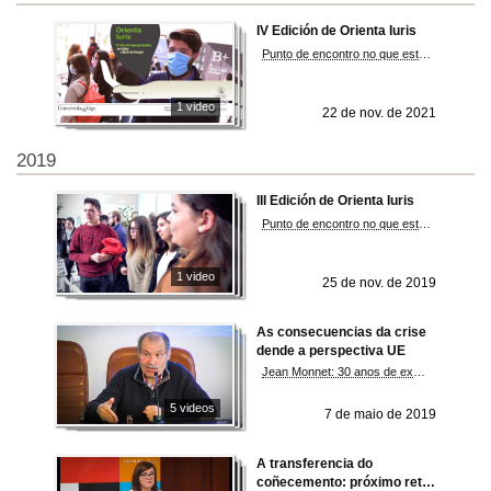
IV Edición de Orienta Iuris
Punto de encontro no que estudantes, titulados e profesionais do mundo do Dereito poidan compartir experiencias, interrelacionarse e mellorar as posibilidades de acceso ao mercado laboral.
1 video
22 de nov. de 2021
2019
III Edición de Orienta Iuris
Punto de encontro no que estudantes, titulados e profesionais do mundo do Dereito poidan compartir experiencias, interrelacionarse e mellorar as posibilidades de acceso ao mercado laboral.
1 video
25 de nov. de 2019
As consecuencias da crise
dende a perspectiva UE
Jean Monnet: 30 anos de excelencia nos estudos da UE
5 videos
7 de maio de 2019
A transferencia do
coñecemento: próximo reto