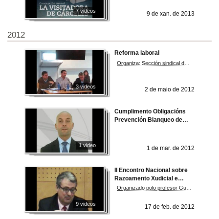
7 videos
9 de xan. de 2013
2012
Reforma laboral
Organiza: Sección sindical de CCOO. Universidade de Vigo
3 videos
2 de maio de 2012
Cumplimento Obligacións
Prevención Blanqueo de
Capitais
1 video
1 de mar. de 2012
II Encontro Nacional sobre
Razoamento Xudicial e
Administración de Xustiza
Organizado polo profesor Guillermo Suárez Blázquez e coordinado polo profesor Pablo Raúl Bonorino
9 videos
17 de feb. de 2012