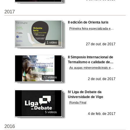
2017
II edición de Orienta Iuris
Primeira feira especializada en emprego xurídico de Galicia e Norte de Portugal
1 video
27 de out. de 2017
II Simposio Internacional de
Termalismo e calidade de
vida (STCV-2017)
As augas mineromedicinais e termais son unha área de alto interés científico nos ámbitos de especialización do Campus de Ourense (Campus da Agua)
32 videos
2 de out. de 2017
IV Liga de Debate da
Universidade de Vigo
Ronda Final
5 videos
4 de feb. de 2017
2016