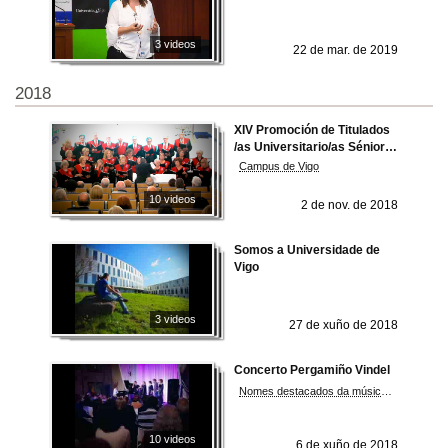
europeo
3 videos
22 de mar. de 2019
2018
XIV Promoción de Titulados
/as Universitario/as Sénior e
XII Promoción de
Campus de Vigo
Titulados/as Superiores
Sénior do Programa para
10 videos
2 de nov. de 2018
Maiores da Universidade de
Vigo
Somos a Universidade de
Vigo
3 videos
27 de xuño de 2018
Concerto Pergamiño Vindel
Nomes destacados da música galega como Uxía, Roi Casal, Abe Rábade, Eladio Santos ou Yolanda Castaño foron os encargados de poñer voz ás sete cantigas
10 videos
6 de xuño de 2018