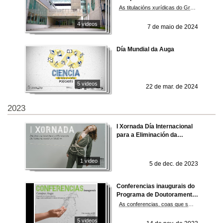
Universidade de Vigo
As titulacións xurídicas do Grao en Dereito –coas mencións en Dereito xudicial e Dereito da UE e desenvolvemento sostible-, o Programa conxunto ADE-Dereito e o Mestrado universitario en Avogacía e Procuradoría impartido en colaboración co Ilustre Colexio da Avogacía e o Colexio de Procuradores de Ourense constitúen os piares centrais da nosa oferta formativa. Proporcionan ás persoas tituladas as competencias e habilidades necesarias para o acceso ao emprego público nas distintas Administracións, ao emprego privado en postos con formación xurídica altamente cualificados e ao exercicio de profesións xurídicas e para comportarse de xeito ético e con responsabilidade social como profesionais do Dereito.
4 videos
7 de maio de 2024
Día Mundial da Auga
5 videos
22 de mar. de 2024
2023
I Xornada Día Internacional
para a Eliminación da
Violencia contra as Mulleres
1 video
5 de dec. de 2023
Conferencias inaugurais do
Programa de Doutoramento
Auga, Sustentabilidade e
As conferencias, coas que se deu arranque oficial á programación 2023/2024 deste doutoramento, afondaron na relación da auga co clima, tratando de profundar na xestión territorial necesaria para un maior aproveitamento do recurso da auga ante un clima cambiante, e tamén sobre as posibilidades de coñecer o noso clima pasado a través da recuperación de datos históricos a partir de diferentes tipos de documentación. Fonte:DUVI
Desenvolvemento
2023/2024. Campus Auga
5 videos