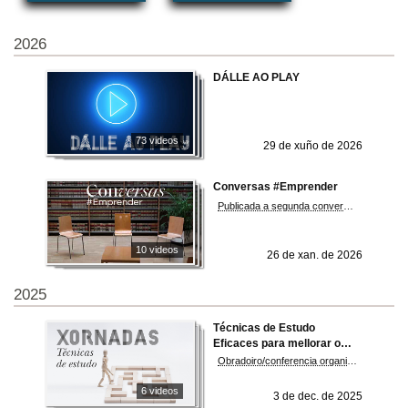
2026
DÁLLE AO PLAY
73 videos
29 de xuño de 2026
Conversas #Emprender
Publicada a segunda conversa da tempada dous, con Laura Gómez, Julio Sotomayor e Daniel Guzmán Este ciclo de conferencias-coloquio ten como obxectivo promover a divulgación científca, o emprendemento e a cultura empresarial da cidadanía e por en valor a importancia da investigación en economía e empresa. Na Conversa un investigador comparte o escenario cun profesional relacionado co emprendemento, sendo os temas elixidos de interese xeral, abordando asuntosde actualidade relacionados co mundo da empresa e a súa conexión coa sociedade e o medio ambiente. Este formato fomenta o debate e a crítica de novos coñecementos, ideas e opinións entre amplos colectivos sociais.
10 videos
26 de xan. de 2026
2025
Técnicas de Estudo
Eficaces para mellorar o
rendemento académico /
Obradoiro/conferencia organizada pola vicerreitoria de Extensión Universitaria sobre "Técnicas de Estudo" e foi impartida polo gabinete psicopedagóxico Tear. Estivo dirixida a todo o alumnado do campus de Ourense e insírese nun ciclo que pretende anosar ao estudantado a superar a dificultades relacionadas ca súa práctica nas aulas e coas materias.
Habilidades sociais e
relacións interpersoais
6 videos
3 de dec. de 2025