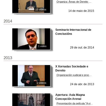
reforma da xustiza penal
Organiza: Áreas de Dereito Constitucional e Dereito Procesal da Facultade de Dereito do Campus de Ourense
15 videos
14 de maio de 2015
2014
Seminario Internacional de
Conclusións
1 video
29 de out. de 2014
2013
X Xornadas Sociedade e
Dereito
Organización xudicial e proceso en Inglaterra: leccións para España
2 videos
24 de abr. de 2013
Apertura: Aula Magna
Concepción Arenal
Presentación da película "A visitadora de cárceres"