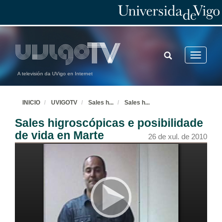
TOGGLE
Toggle
SEARCH
navigatio
A televisión da UVigo en Internet
INICIO
UVIGOTV
Sales h
...
Sales h
...
Sales higroscópicas e posibilidade
de vida en Marte
26 de xul. de 2010