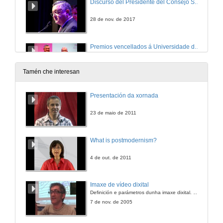
Discurso del Presidente del Consejo Social da Universidade de Vigo
28 de nov. de 2017
Premios vencellados á Universidade de Vigo
Mención especial ao persoal propio da Universidade de Vigo e á persoa egresada da Universidade de Vigo
28 de nov. de 2017
Tamén che interesan
Actuación da compañía de Pablo Méndez
Presentación da xornada
Espectáculo de luces e aéreo
28 de nov. de 2017
23 de maio de 2011
Mencións especiais aos Valores Universitarios da Universidade de Vigo, ao estudante universitario do ano, ao fomento do deporte base curso 2016-2017. Premios ao valor solidario, Premio Vida e Premios
What is postmodernism?
28 de nov. de 2017
4 de out. de 2011
Discurso do Vicerreitor do Campus de Pontevedra
Imaxe de vídeo dixital
Definición e parámetros dunha imaxe dixital. Resolución e Aspecto. Profundidade da cor. Compresión. Frame por segundo. Entrelazado. Campos, cadros
28 de nov. de 2017
7 de nov. de 2005