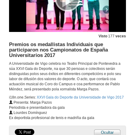
Visto
177
veces
Premios os medallistas Individuais que
participaron nos Campionatos de España
Universitarios 2017
A Universidade de Vigo celebra no Teatro Principal de Pontevedra a
súa XXVI Gala do Deporte, na que 30 persoas e colectivos serán
distinguidas polos seus éxitos en diferentes competicións e polo seu
labor de difusión dos valores do deporte. O acto, que contará coa
actuación musical do Coro do Campus e coa performance de Pablo
Méndez, será presentado pola xornalista Marga Pazos.
i18n.one.Series:
XXVI Gala do Deporte da Universidade de Vigo 2017
Presenta: Marga Pazos
Periodista e presentadora da gala
XXVI Gala do Deporte da Universidade de Vigo 2017
Lourdes Domínguez
O evento combinou o recoñecemento aos logros do alumnado coas distincións a persoas e colectivos
Ex deportista profesional de tenis e madriña da gala
28 de nov. de 2017
Ocultar