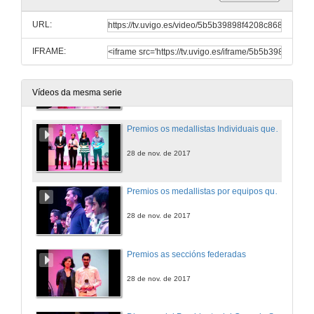
Actuación da compañía de Pablo Méndez
Espectáculo de luces e aéreo
URL:
28 de nov. de 2017
IFRAME:
Presentación da gala e da madriña
28 de nov. de 2017
Vídeos da mesma serie
Premios os medallistas Individuais que participaron nos Campionatos de España Universitarios 2017
28 de nov. de 2017
Premios os medallistas por equipos que participaron nos Campionatos de España Universitarios 2017
28 de nov. de 2017
Premios as seccións federadas
28 de nov. de 2017