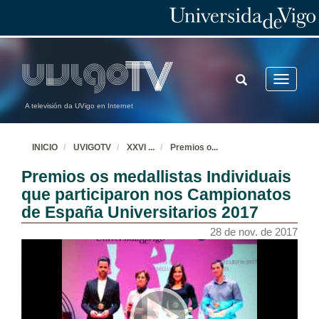
TOGGLE
Toggle
SEARCH
navigatio
A televisión da UVigo en Internet
INICIO
UVIGOTV
XXVI
...
Premios o
...
Premios os medallistas Individuais
que participaron nos Campionatos
de España Universitarios 2017
28 de nov. de 2017