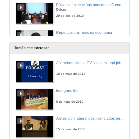
Pólizas e execucións bancarias. O concurso de acredores
Debate
29 de abr. de 2010
Repercusións reais na economía
30 de abr. de 2010
Tamén che interesan
Quenda de preguntas
An introduction to CV’s, letters, and job searching
30 de abr. de 2010
16 de maio de 2012
Orixes da crise e o seu tratamento nos medios de comunicación
Inauguración
Primeira intervención
30 de abr. de 2010
8 de maio de 2010
Orixes da crise e o seu tratamento nos medios de comunicación
A inserción laboral dos licenciados en Ciencias do Mar: a carreira investigadora
Segunda intervención
30 de abr. de 2010
15 de maio de 2006