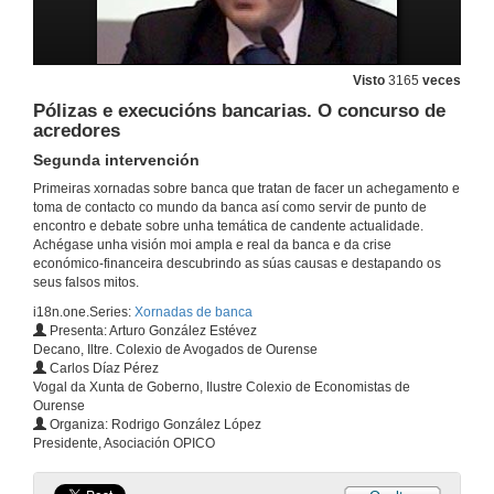
A negociación coas entidades financeiras
28 de abr. de 2010
Visto
3165
veces
Pólizas e execucións bancarias. O concurso de
Asesoría, ética e profesionalismo na Banca
acredores
28 de abr. de 2010
Segunda intervención
Primeiras xornadas sobre banca que tratan de facer un achegamento e
toma de contacto co mundo da banca así como servir de punto de
Fondos e selección de investimentos
encontro e debate sobre unha temática de candente actualidade.
Achégase unha visión moi ampla e real da banca e da crise
29 de abr. de 2010
económico-financeira descubrindo as súas causas e destapando os
seus falsos mitos.
i18n.one.Series:
Xornadas de banca
Quenda de preguntas
Presenta: Arturo González Estévez
Decano, Iltre. Colexio de Avogados de Ourense
29 de abr. de 2010
Carlos Díaz Pérez
Vogal da Xunta de Goberno, Ilustre Colexio de Economistas de
Ourense
Medios de aforro: Pensións e plans de xubilación
Organiza: Rodrigo González López
Presidente, Asociación OPICO
29 de abr. de 2010