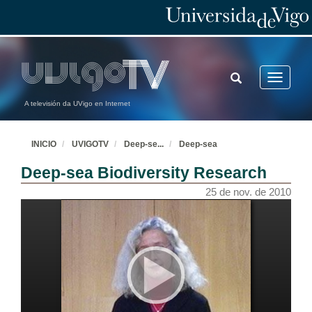
TOGGLE
Toggle
SEARCH
navigatio
A televisión da UVigo en Internet
INICIO
UVIGOTV
Deep-se
...
Deep-sea
Deep-sea Biodiversity Research
25 de nov. de 2010