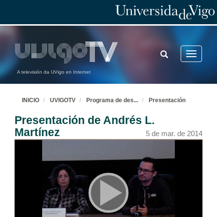
TOGGLE
Toggle
SEARCH
navigatio
A televisión da UVigo en Internet
INICIO
UVIGOTV
Programa de des
...
Presentación
Presentación de Andrés L.
Martínez
5 de mar. de 2014