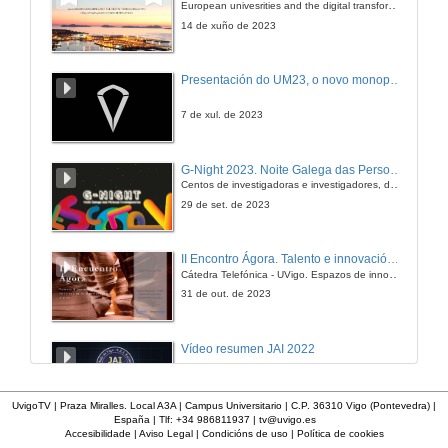
European univesrities and the digital transformation: challenges and opportunities ahead
14 de xuño de 2023
Presentación do UM23, o novo monopraza de UVigo Motorsport
7 de xul. de 2023
G-Night 2023. Noite Galega das Persoas Investigadoras. Conciencias creativas
Centos de investigadoras e investigadores, decenas de actividades e sete cidades
29 de set. de 2023
II Encontro Ágora. Talento e innovación na era da transformación dixital
Cátedra Telefónica - UVigo. Espazos de innovación
31 de out. de 2023
Vídeo resumen JAI 2022
13 de xan. de 2023
UvigoTV | Praza Miralles. Local A3A | Campus Universitario | C.P. 36310 Vigo (Pontevedra) |
España | Tlf: +34 986811937 |
tv@uvigo.es
Accesibilidade
|
Aviso Legal
|
Condicións de uso
|
Política de cookies
UVigo SpaceLab