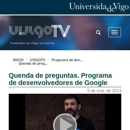
TOGGLE
Toggle
SEARCH
navigatio
A televisión da UVigo en Internet
INICIO
UVIGOTV
Programa de des
...
Quenda de preg
...
Quenda de preguntas. Programa
de desenvolvedores de Google
5 de mar. de 2014