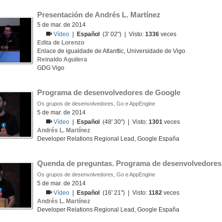
Presentación de Andrés L. Martínez 
5 de mar. de 2014
Vídeo
|
Español
(3' 02'') | Visto:
1336
veces
Edita de Lorenzo
Enlace de igualdade de Atlanttic, Universidade de Vigo
Reinaldo Aguilera
GDG Vigo
Programa de desenvolvedores de Google
Os grupos de desenvolvedores, Go e AppEngine
5 de mar. de 2014
Vídeo
|
Español
(48' 30'') | Visto:
1301
veces
Andrés L. Martínez
Developer Relations Regional Lead, Google España
Quenda de preguntas. Programa de desenvolvedores
Os grupos de desenvolvedores, Go e AppEngine
5 de mar. de 2014
Vídeo
|
Español
(16' 21'') | Visto:
1182
veces
Andrés L. Martínez
Developer Relations Regional Lead, Google España