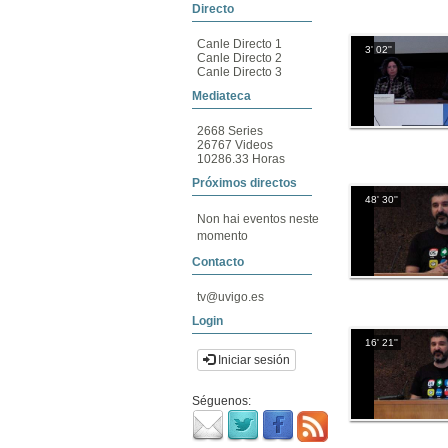
Directo
Canle Directo 1
3' 02''
Canle Directo 2
Canle Directo 3
Mediateca
2668 Series
26767 Videos
10286.33 Horas
Próximos directos
48' 30''
Non hai eventos neste
momento
Contacto
tv@uvigo.es
Login
16' 21''
Iniciar sesión
Séguenos: