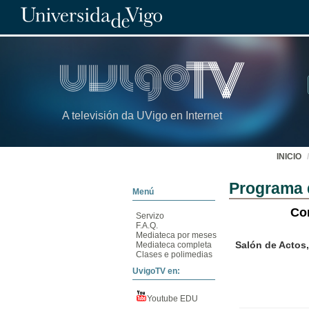
A televisión da UVigo en Internet
INICIO
Programa 
Menú
Co
Servizo
F.A.Q.
Mediateca por meses
Salón de Actos
Mediateca completa
Clases e polimedias
UvigoTV en:
Youtube EDU