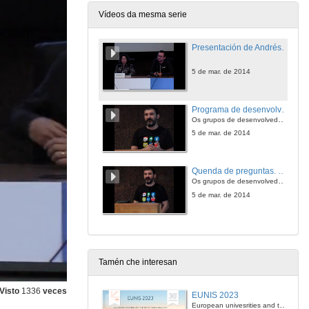
Vídeos da mesma serie
Presentación de Andrés L. Martínez
5 de mar. de 2014
Programa de desenvolvedores de Google
Os grupos de desenvolvedores, Go e AppEngine
5 de mar. de 2014
Quenda de preguntas. Programa de desenvolvedores de Google
Os grupos de desenvolvedores, Go e AppEngine
5 de mar. de 2014
Tamén che interesan
Visto
1336
veces
EUNIS 2023
European univesrities and the digital transformation: challenges and opportunities ahead