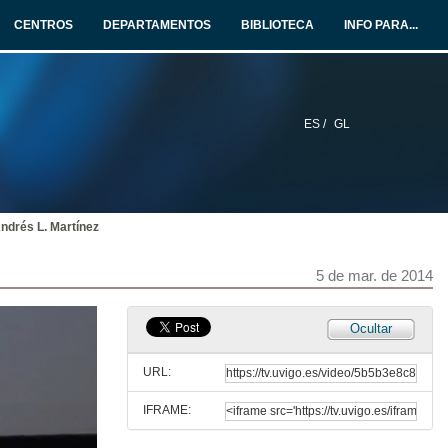
CENTROS
DEPARTAMENTOS
BIBLIOTECA
INFO PARA...
ES /
GL
ndrés L. Martínez
5 de mar. de 2014
Ocultar
URL:
IFRAME: