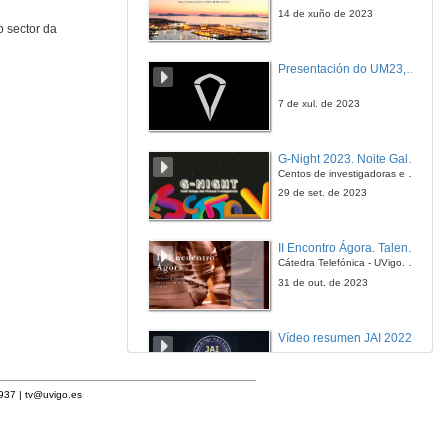
14 de xuño de 2023
 sector da
Presentación do UM23, o novo monopraza de UVigo Motorsport
7 de xul. de 2023
G-Night 2023. Noite Galega das Persoas Investigadoras. Conciencias creativas
Centos de investigadoras e investigadores, decenas de actividades e sete cidades
29 de set. de 2023
II Encontro Ágora. Talento e innovación na era da transformación dixital
Cátedra Telefónica - UVigo. Espazos de innovación
31 de out. de 2023
Vídeo resumen JAI 2022
13 de xan. de 2023
1937 |
tv@uvigo.es
UVigo SpaceLab