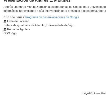
Presentación de Andrés L. Martínez
Andrés Leonardo Martínez presenta os programas de Google para universidades
informática, aproveitando a súa intervención para presentar a plataforma App 
i18n.one.Series:
Programa de desenvolvedores de Google
Edita de Lorenzo
Enlace de igualdade de Atlanttic, Universidade de Vigo
Reinaldo Aguilera
GDG Vigo
UvigoTV | Praza Miral