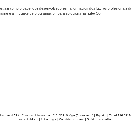
, así como o papel dos desenvolvedores na formación dos futuros profesionais do
Engine e a linguaxe de programación para solucións na nube Go.
les. Local A3A | Campus Universitario | C.P. 36310 Vigo (Pontevedra) | España | Tlf: +34 98681
Accesibilidade
|
Aviso Legal
|
Condicións de uso
|
Política de cookies