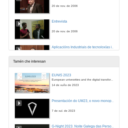
20 de nov. de 2006
Entrevista
20 de nov. de 2006
Aplicacións Industriais de tecnoloxías inalámbricas: Bluetooth, WLAN
21 de nov. de 2006
Tamén che interesan
Entrevista
EUNIS 2023
European univesrities and the digital transformation: challenges and opportunities ahead
21 de nov. de 2006
14 de xuño de 2023
Novos conceptos de automatización baseados en ferramentas de control distribuído
Presentación do UM23, o novo monopraza de UVigo Motorsport
21 de nov. de 2006
7 de xul. de 2023
Entrevista
G-Night 2023. Noite Galega das Persoas Investigadoras. Conciencias creativas