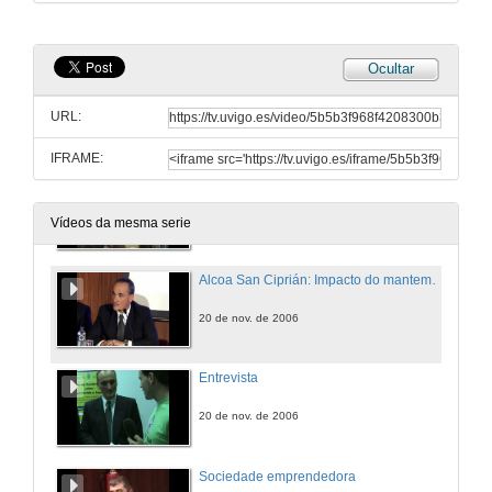
17 de nov. de 2006
Ocultar
Demostración de adquisición de datos na Automatización Industrial
URL:
17 de nov. de 2006
IFRAME:
Entrevista
17 de nov. de 2006
Vídeos da mesma serie
Alcoa San Ciprián: Impacto do mantemento e proceso de modernización do sistema de control nunha gran planta química
20 de nov. de 2006
Entrevista
20 de nov. de 2006
Sociedade emprendedora