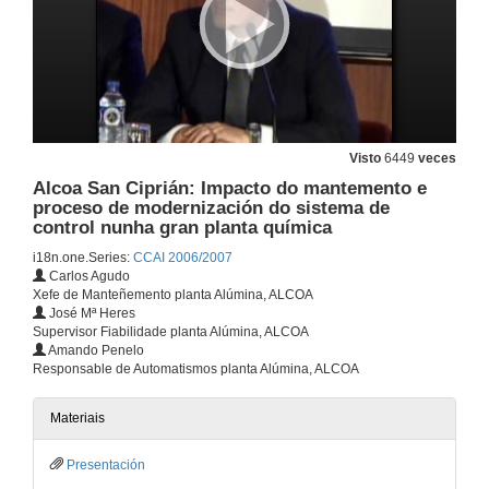
3 de nov. de 2006
Introducción ao sector naval en Galicia. Sistemas específicos de xestión e distribución de enerxía, propulsións diesel-eléctricas, sistemas integrados de control e automatización
7 de nov. de 2006
Visto
6449
veces
Entrevista
Alcoa San Ciprián: Impacto do mantemento e
proceso de modernización do sistema de
7 de nov. de 2006
control nunha gran planta química
i18n.one.Series:
CCAI 2006/2007
Carlos Agudo
Robótica Industrial Aplicada. Presente e futuro das aplicacións robotizadas
Xefe de Manteñemento planta Alúmina, ALCOA
José Mª Heres
10 de nov. de 2006
Supervisor Fiabilidade planta Alúmina, ALCOA
Amando Penelo
Responsable de Automatismos planta Alúmina, ALCOA
Entrevista
10 de nov. de 2006
Materiais
Presentación
O rol da adquisición de datos na Automatización Industrial