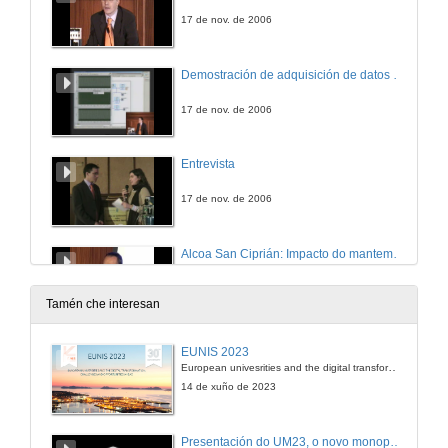
17 de nov. de 2006
Demostración de adquisición de datos na Automatización Industrial
17 de nov. de 2006
Entrevista
17 de nov. de 2006
Alcoa San Ciprián: Impacto do mantemento e proceso de modernización do sistema de control nunha gran planta química
20 de nov. de 2006
Tamén che interesan
Entrevista
EUNIS 2023
European univesrities and the digital transformation: challenges and opportunities ahead
20 de nov. de 2006
14 de xuño de 2023
Sociedade emprendedora
Presentación do UM23, o novo monopraza de UVigo Motorsport