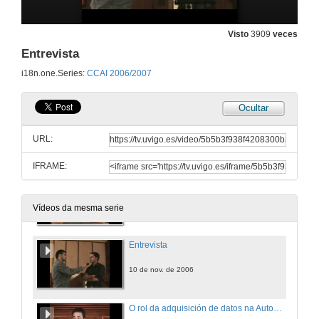
3 de nov. de 2006
Visto
3909
veces
Entrevista
Introducción ao sector naval en Galicia. Sistemas específicos de xestión e distribución de enerxía, propulsións diesel-eléctricas, sistemas integrados de control e automatización
i18n.one.Series:
CCAI 2006/2007
7 de nov. de 2006
Ocultar
Entrevista
URL:
7 de nov. de 2006
IFRAME:
Robótica Industrial Aplicada. Presente e futuro das aplicacións robotizadas
10 de nov. de 2006
Vídeos da mesma serie
Entrevista
10 de nov. de 2006
O rol da adquisición de datos na Automatización Industrial