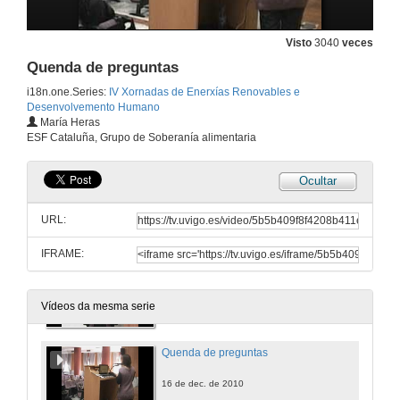
Xestión de proxectos de cooperación
Visto
3040
veces
16 de dec. de 2010
Quenda de preguntas
i18n.one.Series:
IV Xornadas de Enerxías Renovables e
Desenvolvemento Humano
Unha experiencia de xestión do desenvolvemento sustentable en comunidades forestais de Camboya
María Heras
ESF Cataluña, Grupo de Soberanía alimentaria
16 de dec. de 2010
Ocultar
Quenda de preguntas
URL:
16 de dec. de 2010
IFRAME:
Insustentabilidade enerxética do sistema alimentario
16 de dec. de 2010
Vídeos da mesma serie
Quenda de preguntas
16 de dec. de 2010