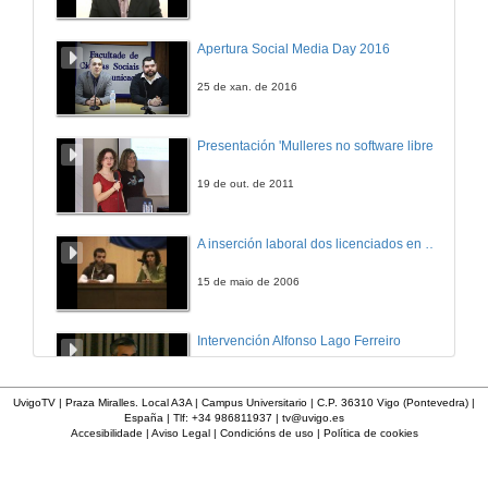
Panorama enerxético presente e futuro en España
Apertura Social Media Day 2016
17 de dec. de 2010
25 de xan. de 2016
Quenda de preguntas
Presentación 'Mulleres no software libre'
17 de dec. de 2010
19 de out. de 2011
Presente e futuro do almacenamento de exerxía
A inserción laboral dos licenciados en Ciencias do Mar: a carreira investigadora
17 de dec. de 2010
15 de maio de 2006
Quenda de preguntas
Intervención Alfonso Lago Ferreiro
17 de dec. de 2010
13 de xuño de 2012
UvigoTV | Praza Miralles. Local A3A | Campus Universitario | C.P. 36310 Vigo (Pontevedra) |
España | Tlf: +34 986811937 |
tv@uvigo.es
Accesibilidade
|
Aviso Legal
|
Condicións de uso
|
Política de cookies
Apertura da xornada "Smart-Energy, Smart-City"
28 de out. de 2015