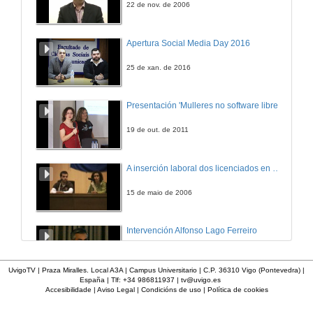
22 de nov. de 2006
Presente e futuro do almacenamento de exerxía
Apertura Social Media Day 2016
17 de dec. de 2010
25 de xan. de 2016
Quenda de preguntas
Presentación 'Mulleres no software libre'
17 de dec. de 2010
19 de out. de 2011
A inserción laboral dos licenciados en Ciencias do Mar: a carreira investigadora
15 de maio de 2006
Intervención Alfonso Lago Ferreiro
13 de xuño de 2012
UvigoTV | Praza Miralles. Local A3A | Campus Universitario | C.P. 36310 Vigo (Pontevedra) |
España | Tlf: +34 986811937 |
tv@uvigo.es
Accesibilidade
|
Aviso Legal
|
Condicións de uso
|
Política de cookies
Apertura da xornada "Smart-Energy, Smart-City"