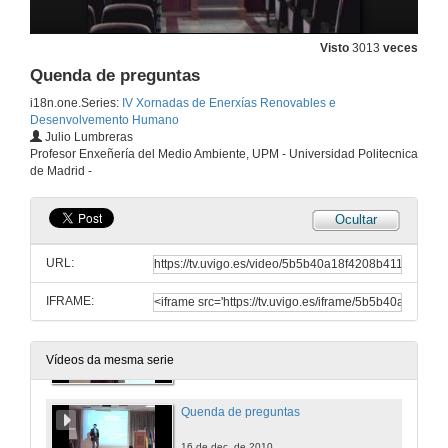
Visto
3013
veces
Quenda de preguntas
Quenda de preguntas
16 de dec. de 2010
i18n.one.Series:
IV Xornadas de Enerxías Renovables e
Desenvolvemento Humano
Julio Lumbreras
Insustentabilidade enerxética do sistema alimentario
Profesor Enxeñería del Medio Ambiente, UPM - Universidad Politecnica
de Madrid -
16 de dec. de 2010
Ocultar
Quenda de preguntas
URL:
16 de dec. de 2010
IFRAME:
Producción de biodiesel en países en vías de desenvolvemento
16 de dec. de 2010
Vídeos da mesma serie
Quenda de preguntas
16 de dec. de 2010