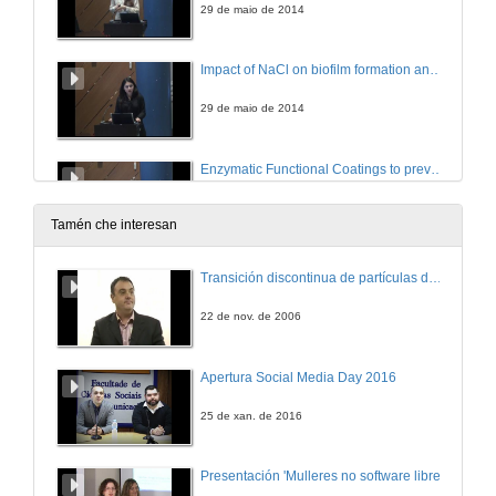
29 de maio de 2014
Impact of NaCl on biofilm formation and on its susceptibility to Colistin
29 de maio de 2014
Enzymatic Functional Coatings to prevent Staphylococci adhesion
29 de maio de 2014
Tamén che interesan
Antimicrobial Combination Therapies: A Network Perspective
Transición discontinua de partículas de microgel termosensible
29 de maio de 2014
22 de nov. de 2006
Inauguración por Xosé Antón Vila Sobrino
Apertura Social Media Day 2016
29 de maio de 2014
25 de xan. de 2016
Inauguración por Ovidio Fernández Álvarez
Presentación 'Mulleres no software libre'