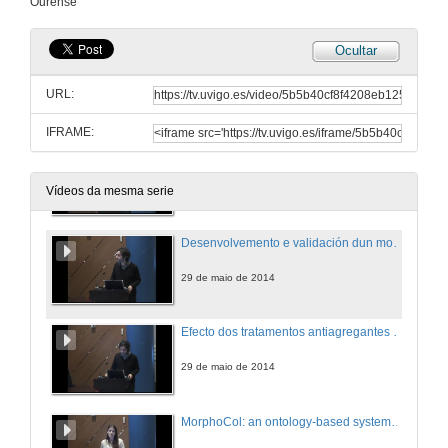
Ourense
29 de maio de 2014
Ocultar
Alteracións inducidas por sulfonato de perfluorooctano (PFOS) no eixo reproductor
URL:
29 de maio de 2014
IFRAME:
Evaluación dun programa de intervención intensiva en conducta suicida (PII)
29 de maio de 2014
Vídeos da mesma serie
Desenvolvemento e validación dun modelo predictivo para a identificación do cancro colorrectal (CCR) en pacientes sintomáticos
29 de maio de 2014
Efecto dos tratamentos antiagregantes e anticoagulantes sobre a precisión da diagnose da sangre oculta en heces inmunolóxica para a deteción de cancro colorrectal
29 de maio de 2014
MorphoCol: an ontology-based system for bacterial colony morphology characterisation