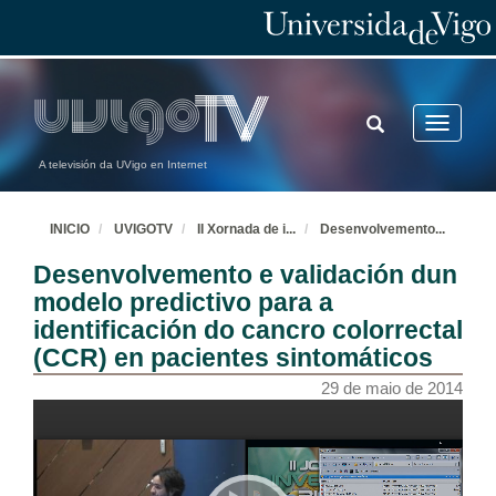
TOGGLE
Toggle
SEARCH
navigatio
A televisión da UVigo en Internet
INICIO
UVIGOTV
II Xornada de i
...
Desenvolvemento
...
Desenvolvemento e validación dun
modelo predictivo para a
identificación do cancro colorrectal
(CCR) en pacientes sintomáticos
29 de maio de 2014