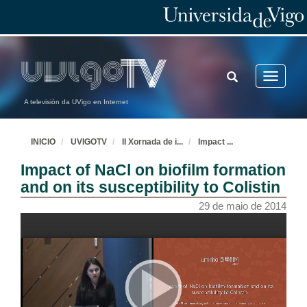
TOGGLE
Toggle
SEARCH
navigatio
A televisión da UVigo en Internet
INICIO
UVIGOTV
II Xornada de i
...
Impact
...
Impact of NaCl on biofilm formation
and on its susceptibility to Colistin
29 de maio de 2014