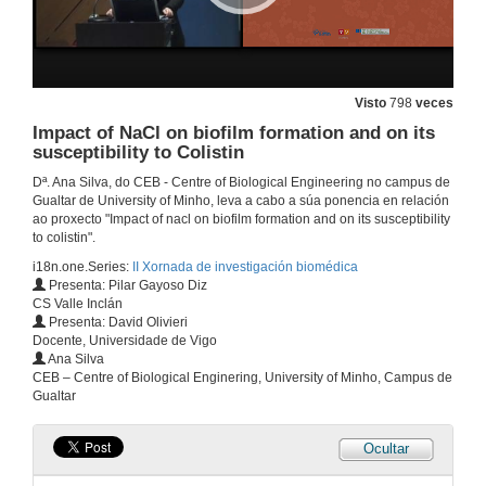
Presentación das xornadas
Visto
798
veces
29 de maio de 2014
Impact of NaCl on biofilm formation and on its
susceptibility to Colistin
Alteracións inducidas por sulfonato de perfluorooctano (PFOS) no eixo reproductor
Dª. Ana Silva, do CEB - Centre of Biological Engineering no campus de
Gualtar de University of Minho, leva a cabo a súa ponencia en relación
29 de maio de 2014
ao proxecto "Impact of nacl on biofilm formation and on its susceptibility
to colistin".
i18n.one.Series:
II Xornada de investigación biomédica
Evaluación dun programa de intervención intensiva en conducta suicida (PII)
Presenta: Pilar Gayoso Diz
CS Valle Inclán
29 de maio de 2014
Presenta: David Olivieri
Docente, Universidade de Vigo
Ana Silva
Desenvolvemento e validación dun modelo predictivo para a identificación do cancro colorrectal (CCR) en pacientes sintomáticos
CEB – Centre of Biological Enginering, University of Minho, Campus de
Gualtar
29 de maio de 2014
Ocultar
Efecto dos tratamentos antiagregantes e anticoagulantes sobre a precisión da diagnose da sangre oculta en heces inmunolóxica para a deteción de cancro colorrectal