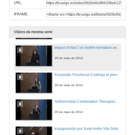
URL:
29 de maio de 2014
IFRAME:
MorphoCol: an ontology-based system for bacterial colony morphology characterisation
29 de maio de 2014
Vídeos da mesma serie
Impact of NaCl on biofilm formation and on its susceptibility to Colistin
29 de maio de 2014
Enzymatic Functional Coatings to prevent Staphylococci adhesion
29 de maio de 2014
Antimicrobial Combination Therapies: A Network Perspective
29 de maio de 2014
Inauguración por Xosé Antón Vila Sobrino