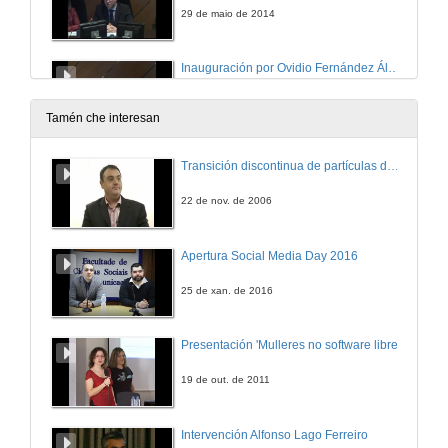
29 de maio de 2014
Inauguración por Ovidio Fernández Álvarez
29 de maio de 2014
Tamén che interesan
Inauguración por Eloina Nuñez Masid
Transición discontinua de partículas de microgel termosensible
29 de maio de 2014
22 de nov. de 2006
A destrución creativa da sanidade
Apertura Social Media Day 2016
29 de maio de 2014
25 de xan. de 2016
Deseño e validación dun índice predictivo de sepsis para a triaxe en urxencias
Presentación 'Mulleres no software libre'
29 de maio de 2014
19 de out. de 2011
Impacto dunha intervención sobre patoloxía anorectal nun centro de saúde
Intervención Alfonso Lago Ferreiro