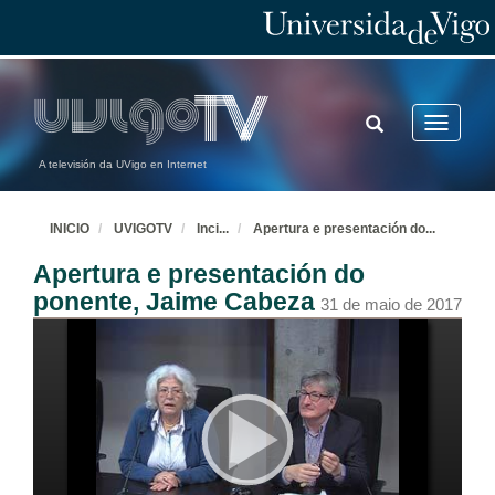
TOGGLE
Toggle
SEARCH
navigatio
A televisión da UVigo en Internet
INICIO
UVIGOTV
Inci
...
Apertura e presentación do
...
Apertura e presentación do
ponente, Jaime Cabeza
31 de maio de 2017