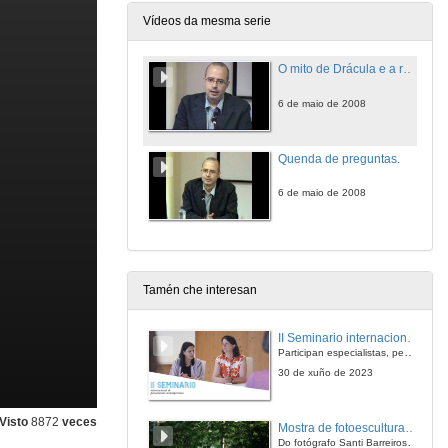
Vídeos da mesma serie
O mito de Drácula e a reducción hermenéutica
6 de maio de 2008
Quenda de preguntas.
6 de maio de 2008
Tamén che interesan
II Seminario internacional de pensamento contemporáneo. Pensar o Antropoceno
Participan especialistas, pensadores e pensadoras que traballan desde hai anos sobre temas de pensamento contemporáneo en universidades de Estados Unidos, Reino Unido, Canadá, México e España.
30 de xuño de 2023
Visto
8872
veces
Mostra de fotoesculturas Overtraz
Do fotógrafo Santi Barreiros e o escultor Nito Contreras.