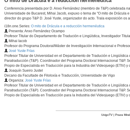
O mito de Drácula e a reducción hermenéutica
Conferencia presentada por D. Anxo Fernández (membro de T&P) celebrada na f
Universidade de Bucarest, Mihai Jacob, expuxo o tema de "O mito de Drácula e 
director do grupo T&P D. José Yuste, organizador do acto. Trala exposición os 
i18n.one.Series:
O mito de Drácula e a reducción hermenéutica
Presenta: Anxo Fernández Ocampo
Profesor Titular do Departamento de Tradución e Lingüística, Investigador Titul
Mihai Iacob
Profesor do Programa Doutoral/Máster de Investigación Internacional e Profesor
José Yuste Frías
Profesor Titular de Universidad en el Departamento de Tradución e Lingüística 
Paratraducción (T&P). Coordinador del Programa Doctoral Internacional T&P. Sec
Propio de Especialista en Traducción para la Industria del Videojuego (ETIV) y
Joaquín Sueiro Justel
Decano da Facultade de Filoloxía e Traducción, Universidade de Vigo
Organiza:
José Yuste Frías
Profesor Titular de Universidad en el Departamento de Tradución e Lingüística 
Paratraducción (T&P). Coordinador del Programa Doctoral Internacional T&P. Sec
Propio de Especialista en Traducción para la Industria del Videojuego (ETIV) y
UvigoTV | Praza Miral