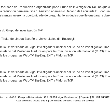
acultade de Traducción e organizada por o Grupo de investigación T&P, na que o
a reducción hermenéutica " . Asistiron ademais o Decano da Facultade D. Joaquin
asistentes tuveron a oportunidade de preguntarlle as dudas que lle quedaran sobre
ar do Grupo de Investigación TyP
 Titular de Lingua Española, Universitatea din Bucureşti
de la Universidade de Vigo. Investigador Principal del Grupo de Investigación Tra
retario del Máster en Traducción para la Comunicación Internacional (MTCI). Direc
 de los programas Web-TV Zig-Zag, EXIT y Píldoras T&P.
de la Universidade de Vigo. Investigador Principal del Grupo de Investigación Tra
retario del Máster en Traducción para la Comunicación Internacional (MTCI). Direc
 de los programas Web-TV Zig-Zag, EXIT y Píldoras T&P.
les. Local A3A | Campus Universitario | C.P. 36310 Vigo (Pontevedra) | España | Tlf: +34 98681
Accesibilidade
|
Aviso Legal
|
Condicións de uso
|
Política de cookies