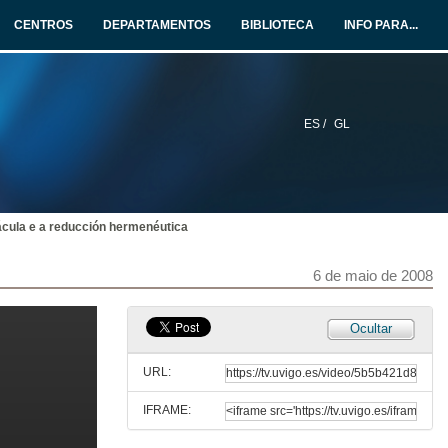
CENTROS
DEPARTAMENTOS
BIBLIOTECA
INFO PARA...
ES /
GL
ácula e a reducción hermenéutica
6 de maio de 2008
Ocultar
URL:
IFRAME: