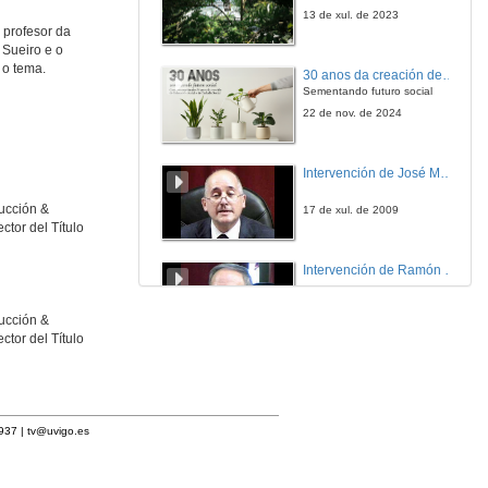
13 de xul. de 2023
 profesor da
 Sueiro e o
 o tema.
30 anos da creación de Educación Social e de Traballo Social
Sementando futuro social
22 de nov. de 2024
Intervención de José Maria Barja
ducción &
17 de xul. de 2009
tor del Título
Intervención de Ramón Villlares
17 de xul. de 2009
ducción &
tor del Título
Intervención de Craig Patterson
17 de xul. de 2009
1937 |
tv@uvigo.es
Intervención de Anxo Lorenzo