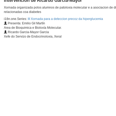
Intervencion de Ricardo Garcia-Mayor
Xornada organizada polos alumnos de patoloxia molecular e a asociacion de dia
relacionadas coa diabetes
i18n.one.Series:
III Xornada para a deteccion precoz da hiperglucemia
Presenta: Emilio Gil Martín
Area de Bioquimica e Bioloxía Molecular.
Ricardo Garcia-Mayor Garcia
Xefe do Servizo de Endocrinoloxia, Xeral