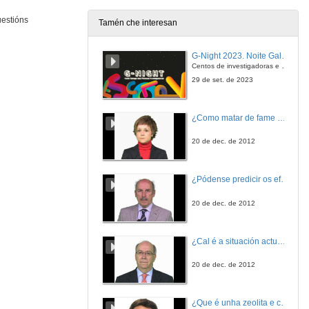
uestións
Tamén che interesan
G-Night 2023. Noite Galega das Persoas Investigadoras. Conciencias creativas
Centos de investigadoras e investigadores, decenas de actividades e sete cidades
29 de set. de 2023
¿Como matar de fame as bacterias?
20 de dec. de 2012
¿Pódense predicir os efectos polo achegamento á Terra dos asteroides?
20 de dec. de 2012
¿Cal é a situación actual do consumo cinematográfico?
20 de dec. de 2012
¿Que é unha zeolita e cales son as súas aplicacións?