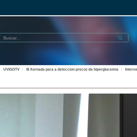
Buscar
Submit
UVIGOTV
III Xornada para a deteccion precoz da hiperglucemia
Interv