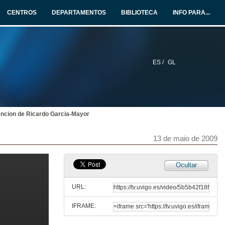
CENTROS
DEPARTAMENTOS
BIBLIOTECA
INFO PARA...
ES /
GL
encion de Ricardo Garcia-Mayor
13 de maio de 2009
Ocultar
URL:
IFRAME:
Campaña de detección