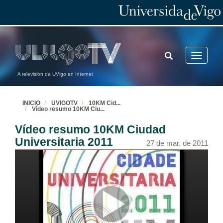
TOGGLE
Toggle
SEARCH
navigatio
A televisión da UVigo en Internet
INICIO
UVIGOTV
10KM Cid
...
Vídeo resumo 10KM Ciu
...
Vídeo resumo 10KM Ciudad
Universitaria 2011
27 de mar. de 2011