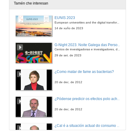
Tamén che interesan
Intervención de Javier Rial Boubeta
EUNIS 2023
European univesrities and the digital transformation: challenges and opportunities ahead
22 de mar. de 2011
14 de xuño de 2023
Intervención de D. Eleuterio Garcia Rodríguez
G-Night 2023. Noite Galega das Persoas Investigadoras. Conciencias creativas
Centos de investigadoras e investigadores, decenas de actividades e sete cidades
22 de mar. de 2011
29 de set. de 2023
¿Como matar de fame as bacterias?
20 de dec. de 2012
¿Pódense predicir os efectos polo achegamento á Terra dos asteroides?
20 de dec. de 2012
¿Cal é a situación actual do consumo cinematográfico?