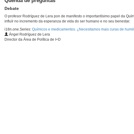
Quenda de preguntas
Debate
O profesor Rodríguez de Lera pon de manifesto o importantísimo papel da Quí
influír no incremento da esperanza de vida do ser humano e no seu benestar.
i18n.one.Series:
Químicos e medicamentos. ¿Necesitamos mais curas de humi
Ángel Rodríguez de Lera
Director da Área de Política de I+D