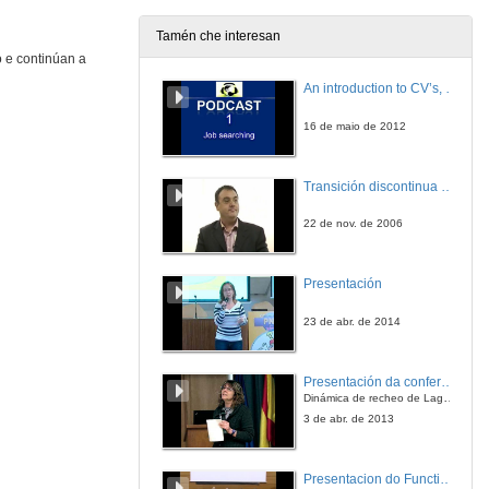
Tamén che interesan
 e continúan a
An introduction to CV’s, letters, and job searching
16 de maio de 2012
Transición discontinua de partículas de microgel termosensible
22 de nov. de 2006
Presentación
23 de abr. de 2014
Presentación da conferencia
Dinámica de recheo de Lagoons en arrecifes de coral
3 de abr. de 2013
Presentacion do Functional imaging for improving Adaptive Radiotherapy Workshop