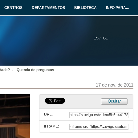
CENTROS
DEPARTAMENTOS
BIBLIOTECA
INFO PARA...
ES /
GL
ldade?
Quenda de preguntas
17 de nov. de 2011
Ocultar
URL:
IFRAME:
Presentación