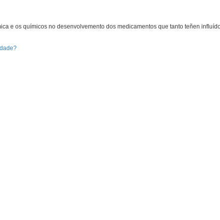
mica e os químicos no desenvolvemento dos medicamentos que tanto teñen influído
ldade?