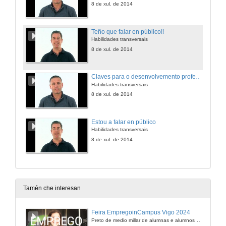
8 de xul. de 2014
Teño que falar en público!!
Habilidades transversais
8 de xul. de 2014
Claves para o desenvolvemento profesional
Habilidades transversais
8 de xul. de 2014
Estou a falar en público
Habilidades transversais
8 de xul. de 2014
Tamén che interesan
Feira EmpregoinCampus Vigo 2024
Preto de medio millar de alumnas e alumnos buscan coñecer máis de preto as oportunidades que lles achegan as arredor de medio cento de empresas que participan na edición viguesa da feira. Xunto coa visita aos stands, durante a feria desenvólvense varias actividades complementarias, como obradoiros, conversas, mesas redondas ou o pasaporte de empregabilidade, un espazo no que poderán recibir asesoramento sobre o seu CV.