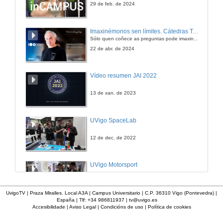
29 de feb. de 2024
Imaxinémonos sen límites. Cátedras Telefónica
Sólo quen coñece as preguntas pode imaxinar novas respostas
22 de abr. de 2024
Vídeo resumen JAI 2022
13 de xan. de 2023
UVigo SpaceLab
12 de dec. de 2022
UVigo Motorsport
12 de dec. de 2022
UvigoTV | Praza Miralles. Local A3A | Campus Universitario | C.P. 36310 Vigo (Pontevedra) |
España | Tlf: +34 986811937 |
tv@uvigo.es
Accesibilidade
|
Aviso Legal
|
Condicións de uso
|
Política de cookies
UVigo Aerotech