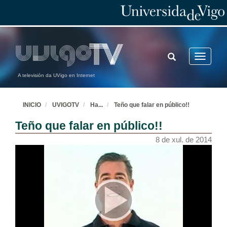
TOGGLE
Toggle
SEARCH
navigatio
A televisión da UVigo en Internet
INICIO
UVIGOTV
Ha
...
Teño que falar en público!!
Teño que falar en público!!
8 de xul. de 2014