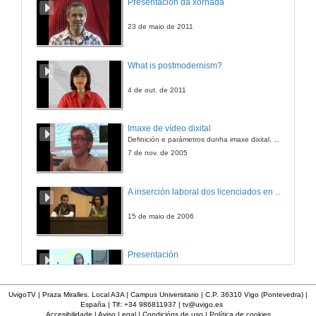
Presentación da xornada
Programa de sensibilización "Cero violencia viaria"
14 de out. de 2015
23 de maio de 2011
Mesa redonda "Peóns-automobilistas". Intervención do moderador.
What is postmodernism?
Programa de sensibilización "Cero violencia viaria"
14 de out. de 2015
4 de out. de 2011
Mesa redonda "Peones-automovilistas". Turno de preguntas
Imaxe de vídeo dixital
Programa de sensibilización "Cero violencia viaria"
Definición e parámetros dunha imaxe dixital. Resolución e Aspecto. Profundidade da cor. Compresión. Frame por segundo. Entrelazado. Campos, cadros
14 de out. de 2015
7 de nov. de 2005
A inserción laboral dos licenciados en Ciencias do Mar: a carreira investigadora
15 de maio de 2006
Presentación
23 de abr. de 2014
UvigoTV | Praza Miralles. Local A3A | Campus Universitario | C.P. 36310 Vigo (Pontevedra) |
España | Tlf: +34 986811937 |
tv@uvigo.es
Accesibilidade
|
Aviso Legal
|
Condicións de uso
|
Política de cookies