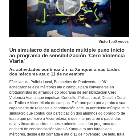
Visto
1550
veces
Un simulacro de accidente múltiple puxo inicio
ao programa de sensibilización ‘Cero Violencia
Viaria’
As actividades continuarán na Xunqueira nas tardes
dos mércores ata o 11 de novembro
Efectivos da Policía Local, Bombeiros de Pontevedra e 061
achegáronse este mércores ata o campus para converterse en
protagonistas do arranque do programa de sensibilización Cero
Violencia Viaria, que impulsan Concello, Policía Local, Direción Xeral
de Tráfico e Vicerreitoría do campus. Fixérono para pór a proba a súa
capacidade de resposta e coordinación ante un accidente múltiple, nun
simulacro que contou coa participación dos alumnos do obradoiro de
teatro que promove a Vicerreitoría, e que interpretaron o papel das
nove vítimas do accidente neste primeiro acto dun programa que
encherá de concienciación viaria A Xunqueira nas tardes dos
mércores, desde esta xornada e ata o 11 de novembro. De feito, trala