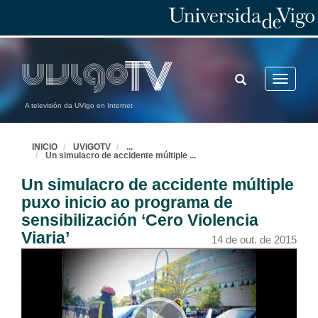
TOGGLE
Toggle
SEARCH
navigatio
A televisión da UVigo en Internet
INICIO
UVIGOTV
...
Un simulacro de accidente múltiple
...
Un simulacro de accidente múltiple
puxo inicio ao programa de
sensibilización ‘Cero Violencia
Viaria’
14 de out. de 2015