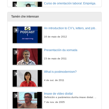
Curso de orientación laboral: Emprégate. E agora que? Enfócate
21 de xuño de 2013
Tamén che interesan
Curso de orientación laboral: Emprégate. E agora que? Enfócate, Quenda de preguntas
An introduction to CV’s, letters, and job searching
21 de xuño de 2013
16 de maio de 2012
Presentación da xornada
23 de maio de 2011
What is postmodernism?
4 de out. de 2011
Imaxe de vídeo dixital
Definición e parámetros dunha imaxe dixital. Resolución e Aspecto. Profundidade da cor. Compresión. Frame por segundo. Entrelazado. Campos, cadros
7 de nov. de 2005