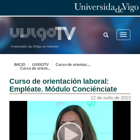
TOGGLE
Toggle
SEARCH
navigatio
A televisión da UVigo en Internet
INICIO
UVIGOTV
Curso de orientac
...
Curso de orient
...
Curso de orientación laboral:
Empléate. Módulo Conciénciate
12 de xuño de 2013