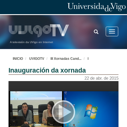
TOGGLE
Toggle
SEARCH
navigatio
A televisión da UVigo en Internet
INICIO
UVIGOTV
III Xornadas Cand
...
I
Inauguración da xornada
22 de abr. de 2015