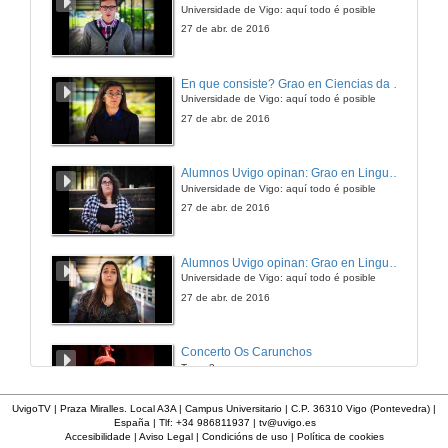
Universidade de Vigo: aquí todo é posible
22 de abr. de 2015
27 de abr. de 2016
Ordalía
En que consiste? Grao en Ciencias da Linguaxe e Estudos Literarios
Universidade de Vigo: aquí todo é posible
22 de abr. de 2015
27 de abr. de 2016
Ordalía. Rolda de preguntas
Alumnos Uvigo opinan: Grao en Linguas Estranxeiras
Universidade de Vigo: aquí todo é posible
22 de abr. de 2015
27 de abr. de 2016
Historicidade das campañas de Age of Empires II
Alumnos Uvigo opinan: Grao en Linguas Estranxeiras
Universidade de Vigo: aquí todo é posible
23 de abr. de 2015
27 de abr. de 2016
Historicidade das campañas de Age of Empires II. Rolda de preguntas
Concerto Os Carunchos
Tema 3
23 de abr. de 2015
14 de nov. de 2009
UvigoTV | Praza Miralles. Local A3A | Campus Universitario | C.P. 36310 Vigo (Pontevedra) |
España | Tlf: +34 986811937 |
tv@uvigo.es
Hispania
Accesibilidade
|
Aviso Legal
|
Condicións de uso
|
Política de cookies
Alumnos Uvigo opinan: Grao en Linguas Estranxeiras