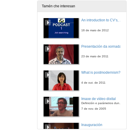
Tamén che interesan
An introduction to CV’s, letters, and job searching
16 de maio de 2012
Presentación da xornada
23 de maio de 2011
What is postmodernism?
4 de out. de 2011
Imaxe de vídeo dixital
Definición e parámetros dunha imaxe dixital. Resolución e Aspecto. Profundidade da cor. Compresión. Frame por segundo. Entrelazado. Campos, cadros
7 de nov. de 2005
Inauguración