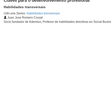
Claves para o desenvolvemento profesional
Habilidades transversais
i18n.one.Series:
Habilidades transversais
Juan Jose Romero Crusat
Socio fundador de Kdemius, Profesor de habilidades directivas en Social Busi