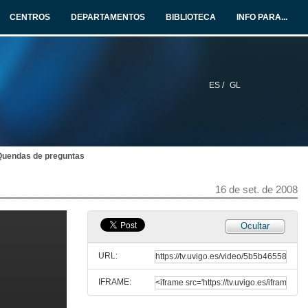
CENTROS
DEPARTAMENTOS
BIBLIOTECA
INFO PARA...
ES /
GL
Quendas de preguntas
16 de set. de 2008
Ocultar
URL:
IFRAME: