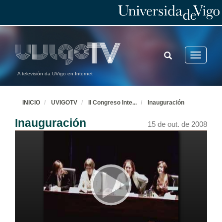
TOGGLE
Toggle
SEARCH
navigatio
A televisión da UVigo en Internet
INICIO
UVIGOTV
II Congreso Inte
...
Inauguración
Inauguración
15 de out. de 2008